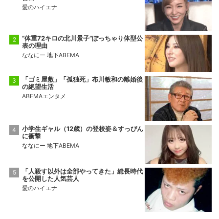
愛のハイエナ
“体重72キロの北川景子”ぽっちゃり体型公
表の理由
ななにー 地下ABEMA
「ゴミ屋敷」「孤独死」布川敏和の離婚後
の絶望生活
ABEMAエンタメ
小学生ギャル（12歳）の登校姿＆すっぴん
に衝撃
ななにー 地下ABEMA
「人殺す以外は全部やってきた」総長時代
を公開した人気芸人
愛のハイエナ