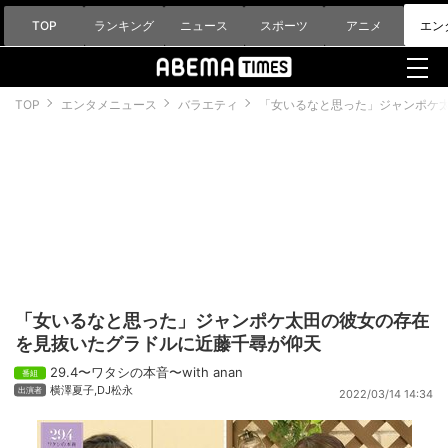
TOP
ランキング
ニュース
スポーツ
アニメ
エン
TOP
エンタメニュース
バラエティ
「女いるなと思った」ジャンポケ
「女いるなと思った」ジャンポケ太田の彼女の存在
を見抜いたグラドルに近藤千尋が仰天
29.4〜ワタシの本音〜with anan
横澤夏子
,
DJ松永
2022/03/14 14:34