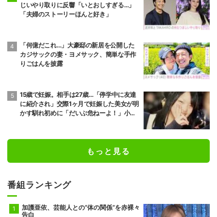
じいやり取りに反響「いとおしすぎる…」
「夫婦のストーリーほんと好き」
「何億だこれ…」大豪邸の新居を公開した
カジサックの妻・ヨメサック、簡単な手作
りごはんを披露
15歳で妊娠。相手は27歳…「停学中に友達
に紹介され」交際1ヶ月で妊娠した美女が明
かす馴れ初めに「だいぶ危ねーよ！」小森
純も絶句
もっと見る
番組ランキング
加護亜依、芸能人との“体の関係”を赤裸々
告白