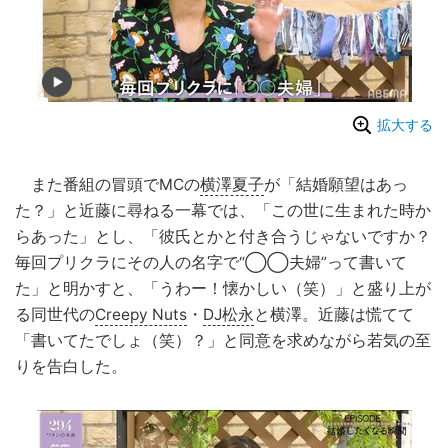
拡大する
また番組の冒頭でMCの
横澤夏子
が「結婚願望はあっ
た？」と近藤に尋ねる一幕では、「この世に生まれた時か
らあった」とし、「彼氏とかと付き合うじゃないですか？
毎回プリクラにその人の名字で“◯◯夫婦”って書いて
た」と明かすと、「うわー！懐かしい（笑）」と盛り上が
る同世代の
Creepy Nuts
・
DJ松永
と横澤。近藤は慌てて
「書いてたでしょ（笑）？」と同意を求めながら若気の至
りを告白した。