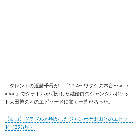
タレントの
近藤千尋
が、『
29.4〜ワタシの本音〜with
anan
』でグラドルが明かした結婚前の
ジャングルポケッ
ト
太田博久とのエピソードに驚く一幕があった。
【動画】グラドルが明かしたジャンポケ太田とのエピソー
ド（25分頃）