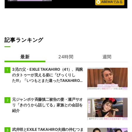
ABEMAでみる
記事ランキング
最新
24時間
週間
3児の父・EXILE TAKAHIRO（41）、両腕
のタトゥーが見える姿に「びっくりし
た!!!」「いつもとまた違ったTAKAHIROさ
ん」などの反響
元ジャンポケ斉藤慎二被告の妻・瀬戸サオ
リ「きのうから話してる」家族との会話を
紹介
武井咲とEXILE TAKAHIRO夫婦の仲むつま