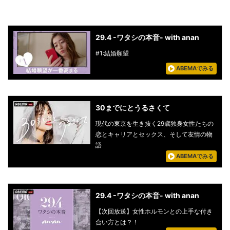
29.4 -ワタシの本音- with anan
#1:結婚願望
ABEMAでみる
30までにとうるさくて
現代の東京を生き抜く29歳独身女性たちの
恋とキャリアとセックス、そして友情の物
語
ABEMAでみる
29.4 -ワタシの本音- with anan
【次回放送】女性ホルモンとの上手な付き
合い方とは？！