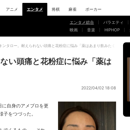
アニメ
エンタメ
将棋
麻雀
ポーカー
エンタメ総合
バラエティ
映画
音楽
HIPHOP
キンタロー。耐えられない頭痛と花粉症に悩み「薬はあまり飲みたくない」
ない頭痛と花粉症に悩み「薬は
」
2022/04/02 18:08
日に自身のアメブロを更
様子をつづった。