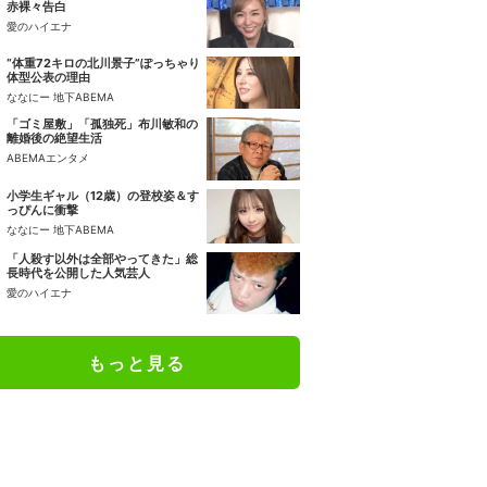
赤裸々告白
愛のハイエナ
“体重72キロの北川景子”ぽっちゃり
体型公表の理由
ななにー 地下ABEMA
「ゴミ屋敷」「孤独死」布川敏和の
離婚後の絶望生活
ABEMAエンタメ
小学生ギャル（12歳）の登校姿＆す
っぴんに衝撃
ななにー 地下ABEMA
「人殺す以外は全部やってきた」総
長時代を公開した人気芸人
愛のハイエナ
もっと見る