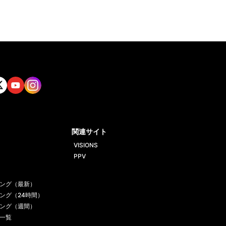
tt
Yout
Insta
ube
gram
関連サイト
VISIONS
PPV
ング（最新）
ング（24時間）
ング（週間）
一覧