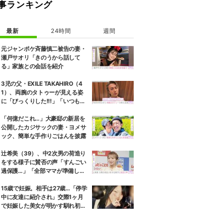
事ランキング
最新
24時間
週間
元ジャンポケ斉藤慎二被告の妻・
瀬戸サオリ「きのうから話して
る」家族との会話を紹介
3児の父・EXILE TAKAHIRO（4
1）、両腕のタトゥーが見える姿
に「びっくりした!!!」「いつもと
また違ったTAKAHIROさん」など
の反響
「何億だこれ…」大豪邸の新居を
公開したカジサックの妻・ヨメサ
ック、簡単な手作りごはんを披露
辻希美（39）、中2次男の荷造り
をする様子に賛否の声「すんごい
過保護…」「全部ママが準備して
くれるんだ」
15歳で妊娠。相手は27歳…「停学
中に友達に紹介され」交際1ヶ月
で妊娠した美女が明かす馴れ初め
に「だいぶ危ねーよ！」小森純も