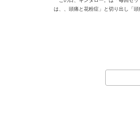
この日、キンタロー。は「毎回セッ
は、、頭痛と花粉症」と切り出し「頭
猛烈な痒みが私を襲う」と説明。「ま
ず痛み止め飲もうとする 夜中に寝れ
「次にくるのがひどい鼻炎 こちらも
状を明かした。