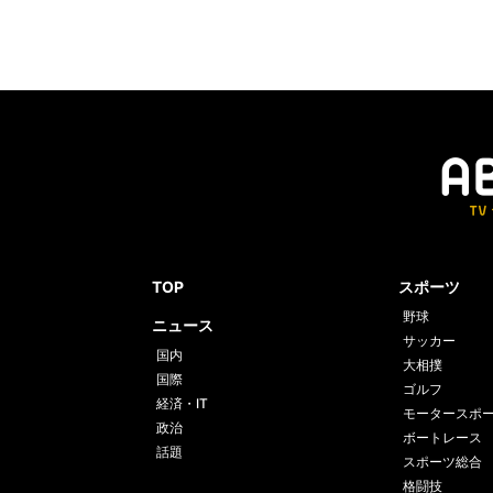
TOP
スポーツ
野球
ニュース
サッカー
国内
大相撲
国際
ゴルフ
経済・IT
モータースポ
政治
ボートレース
話題
スポーツ総合
格闘技