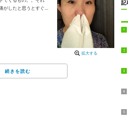
トでくるもの。。それ
記
痛がしたと思うとすぐに
ずひどい頭痛に耐えられ
なくなり薬箱をあさる」
耐えられない痒み」と症
拡大する
続きを読む