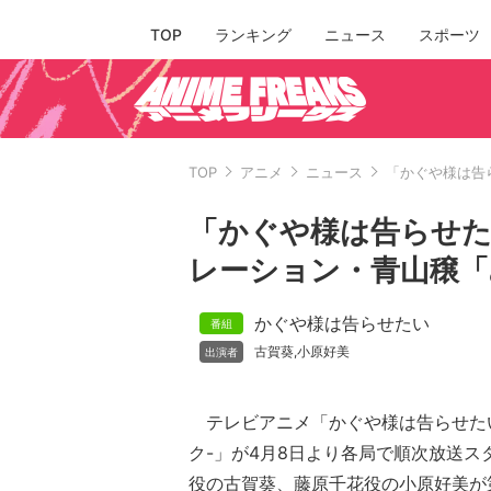
TOP
ランキング
ニュース
スポーツ
TOP
アニメ
ニュース
「かぐや様は告
「かぐや様は告らせた
レーション・青山穣「
かぐや様は告らせたい
古賀葵
小原好美
,
テレビアニメ「かぐや様は告らせた
ク-」が4月8日より各局で順次放送ス
役の古賀葵、藤原千花役の小原好美が