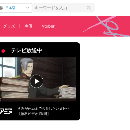
日本語
グッズ
声優
Vtuber
」
テレビ放送中
きみが死ぬまで恋をしたい #1〜4
【無料ビデオ1週間】