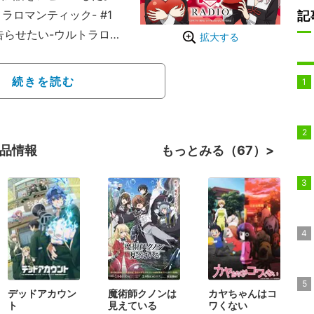
ラロマンティック- #1
記
らせたい-ウルトラロマ
拡大する
トする。それにともない四
原好美がパーソナリティ
続きを読む
復活。4月5日の配信回で
ンエアとなります！もう
作品情報
もっとみる（67）
デッドアカウン
魔術師クノンは
カヤちゃんはコ
ト
見えている
ワくない