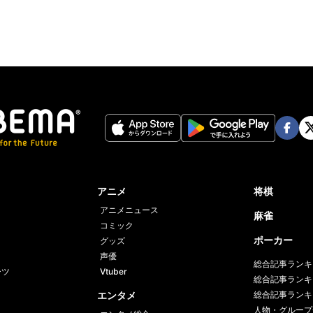
Face
Twi
book
er
アニメ
将棋
アニメニュース
麻雀
コミック
ポーカー
グッズ
声優
総合記事ランキ
ーツ
Vtuber
総合記事ランキ
エンタメ
総合記事ランキ
人物・グループ