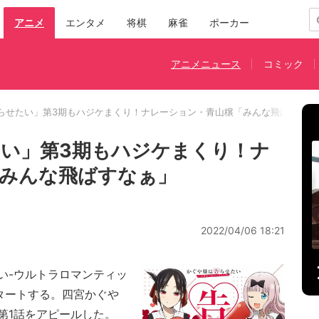
アニメ
エンタメ
将棋
麻雀
ポーカー
アニメニュース
コミック
らせたい」第3期もハジケまくり！ナレーション・青山穣「みんな飛ばすなぁ
い」第3期もハジケまくり！ナ
みんな飛ばすなぁ」
2022/04/06 18:21
い-ウルトラロマンティッ
タートする。四宮かぐや
第1話をアピールした。