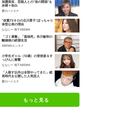
加護亜依、芸能人との“体の関係”を
赤裸々告白
愛のハイエナ
“体重72キロの北川景子”ぽっちゃり
体型公表の理由
ななにー 地下ABEMA
「ゴミ屋敷」「孤独死」布川敏和の
離婚後の絶望生活
ABEMAエンタメ
小学生ギャル（12歳）の登校姿＆す
っぴんに衝撃
ななにー 地下ABEMA
「人殺す以外は全部やってきた」総
長時代を公開した人気芸人
愛のハイエナ
もっと見る