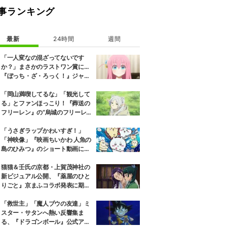
事ランキング
最新
24時間
週間
「一人変なの混ざってないです
か？」まさかのラストワン賞に…
『ぼっち・ざ・ろっく！』ジャー
ジメイド姿にツッコミ殺到
「岡山満喫してるな」「観光して
る」とファンほっこり！『葬送の
フリーレン』の“烏城のフリーレ
ン”に早くも次を期待する声
「うさぎラップかわいすぎ！」
「神映像」『映画ちいかわ 人魚の
島のひみつ』のショート動画に
「頭から離れなくなった」と大反
響
猫猫＆壬氏の京都・上賀茂神社の
新ビジュアル公開、『薬屋のひと
りごと』京まふコラボ発表に期待
の反響
「救世主」「魔人ブウの友達」ミ
スター・サタンへ熱い反響集ま
る、『ドラゴンボール』公式アカ