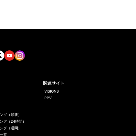
tt
Yout
Insta
ube
gram
関連サイト
VISIONS
PPV
ング（最新）
ング（24時間）
ング（週間）
一覧