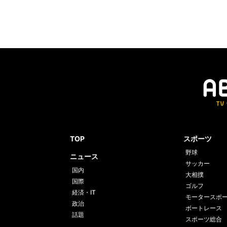
TOP
スポーツ
野球
ニュース
サッカー
国内
大相撲
国際
ゴルフ
経済・IT
モータースポ
政治
ボートレース
話題
スポーツ総合