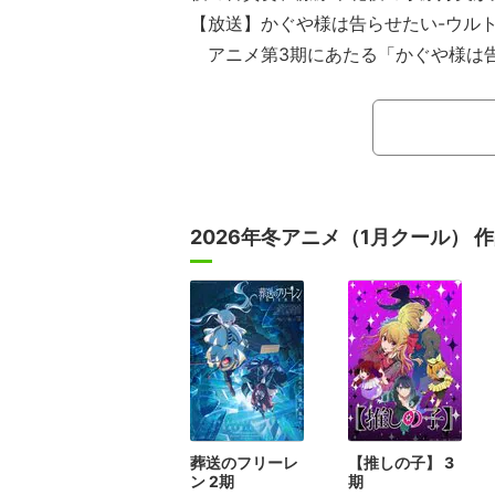
【放送】かぐや様は告らせたい-ウルト
アニメ第3期にあたる「かぐや様は告
ンティック-」が4月より放送スター
宮かぐや役の古賀葵、藤原千花役の小
を務めるラジオ番組「告RADIO」も
は、「『かぐや様』第3期がついにオ
まもなく！」と告知された。
2026年冬アニメ（1月クール） 
葬送のフリーレ
【推しの子】 3
ン 2期
期