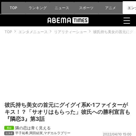
TOP
ランキング
ニュース
スポーツ
アニメ
エン
TOP
エンタメニュース
リアリティーショー
彼氏持ち美女の首元にグイ
彼氏持ち美女の首元にグイグイ系K-1ファイターが
キス！？「サオリはもらった」彼氏への勝利宣言も
『隣恋3』第3話
隣の恋は青く見える
平子祐希
,
岡田結実
,
マヂカルラブリー
2022/04/10 15:00