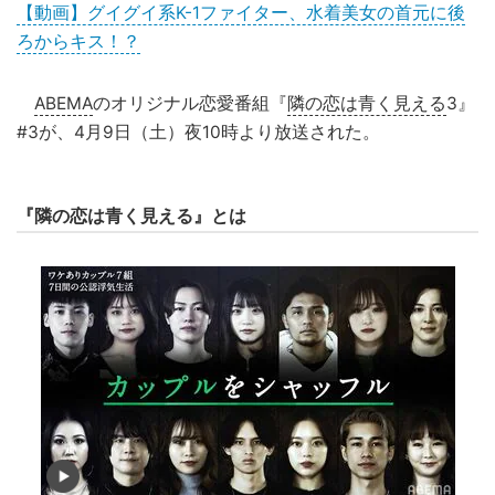
【動画】グイグイ系K-1ファイター、水着美女の首元に後
ろからキス！？
ABEMA
のオリジナル恋愛番組『
隣の恋は青く見える
3』
#3が、4月9日（土）夜10時より放送された。
『隣の恋は青く見える』とは