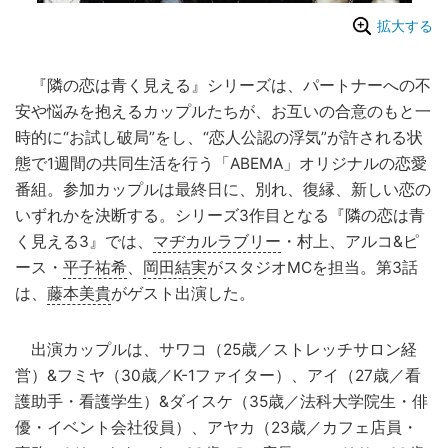
拡大する
『隣の恋は青く見える』シリーズは、パートナーへの不
安や悩みを抱えるカップルたちが、お互いの合意のもと一
時的に“お試し破局”をし、“恋人公認の浮気”が許される状
態で1週間の共同生活を行う「ABEMA」オリジナルの恋愛
番組。参加カップルは最終日に、別れ、復縁、新しい恋の
いずれかを決断する。シリーズ3作目となる『隣の恋は青
く見える3』では、
マヂカルラブリー
・村上、アルコ&ピ
ース・
平子祐希
、
岡田結実
がスタジオMCを担当。第3話
は、
藤本美貴
がゲスト出演した。
出演カップルは、サワコ（25歳／ストレッチサロン経
営）&フミヤ（30歳／K-1ファイター）、アイ（27歳／看
護助手・看護学生）&ダイスケ（35歳／法科大学院生・俳
優・イベント会社役員）、アヤカ（23歳／カフェ店員・