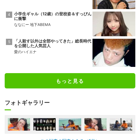
小学生ギャル（12歳）の登校姿＆すっぴん
に衝撃
ななにー 地下ABEMA
「人殺す以外は全部やってきた」総長時代
を公開した人気芸人
愛のハイエナ
もっと見る
フォトギャラリー