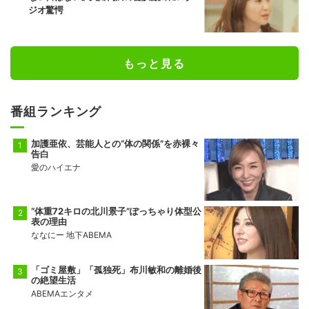
ジオ驚愕
もっと見る
番組ランキング
加護亜依、芸能人との“体の関係”を赤裸々
告白
愛のハイエナ
“体重72キロの北川景子”ぽっちゃり体型公
表の理由
ななにー 地下ABEMA
「ゴミ屋敷」「孤独死」布川敏和の離婚後
の絶望生活
ABEMAエンタメ