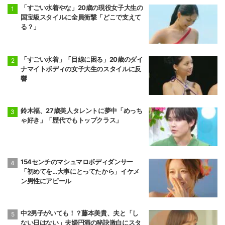
「すごい水着やな」20歳の現役女子大生の
国宝級スタイルに全員衝撃「どこで支えて
る？」
「すごい水着」「目線に困る」20歳のダイ
ナマイトボディの女子大生のスタイルに反
響
鈴木福、27歳美人タレントに夢中「めっち
ゃ好き」「歴代でもトップクラス」
154センチのマシュマロボディダンサー
「初めてを…大事にとってたから」イケメ
ン男性にアピール
中2男子がいても！？藤本美貴、夫と「し
ない日はない」夫婦円満の秘訣激白にスタ