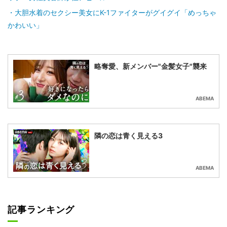
大胆水着のセクシー美女にK-1ファイターがグイグイ「めっちゃ
かわいい」
略奪愛、新メンバー"金髪女子"襲来
ABEMA
隣の恋は青く見える3
ABEMA
記事ランキング