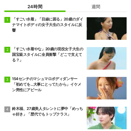
24時間
週間
「すごい水着」「目線に困る」20歳のダイ
ナマイトボディの女子大生のスタイルに反
響
「すごい水着やな」20歳の現役女子大生の
国宝級スタイルに全員衝撃「どこで支えて
る？」
154センチのマシュマロボディダンサー
「初めてを…大事にとってたから」イケメ
ン男性にアピール
鈴木福、27歳美人タレントに夢中「めっち
ゃ好き」「歴代でもトップクラス」