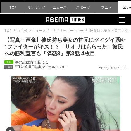
TOP
ランキング
ニュース
スポーツ
アニメ
エン
TOP
エンタメニュース
リアリティーショー
彼氏持ち美女の首元にグイ
【写真・画像】彼氏持ち美女の首元にグイグイ系K-
1ファイターがキス！？「サオリはもらった」彼氏
への勝利宣言も『隣恋3』第3話 4枚目
隣の恋は青く見える
平子祐希
,
岡田結実
,
マヂカルラブリー
2022/04/10 15:00