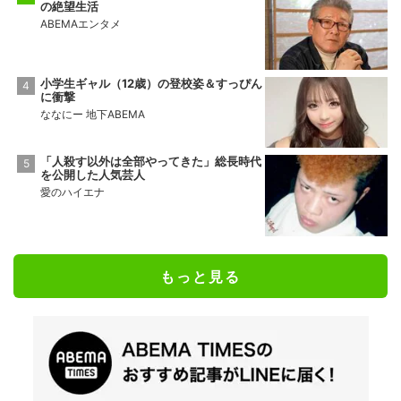
の絶望生活
ABEMAエンタメ
小学生ギャル（12歳）の登校姿＆すっぴん
に衝撃
ななにー 地下ABEMA
「人殺す以外は全部やってきた」総長時代
を公開した人気芸人
愛のハイエナ
もっと見る