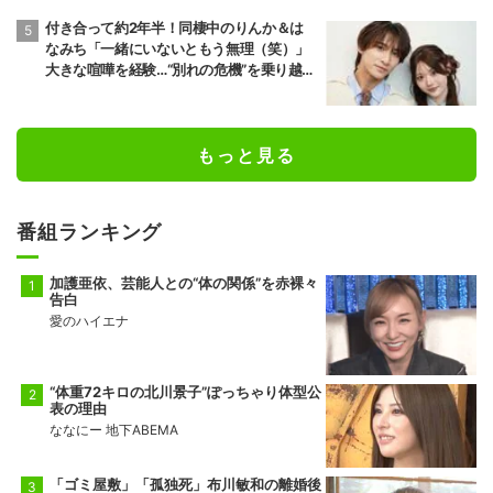
付き合って約2年半！同棲中のりんか＆は
なみち「一緒にいないともう無理（笑）」
大きな喧嘩を経験…“別れの危機”を乗り越え
た恋人としての現在地
もっと見る
番組ランキング
加護亜依、芸能人との“体の関係”を赤裸々
告白
愛のハイエナ
“体重72キロの北川景子”ぽっちゃり体型公
表の理由
ななにー 地下ABEMA
「ゴミ屋敷」「孤独死」布川敏和の離婚後