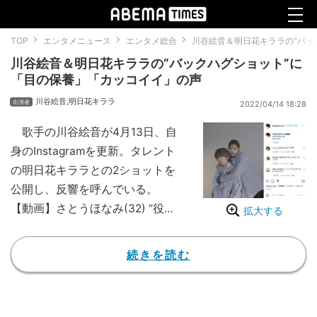
TOP
エンタメニュース
エンタメ総合
川谷絵音＆明日花キララの“バッ
川谷絵音＆明日花キララの“バックハグショット”に
「目の保養」「カッコイイ」の声
川谷絵音
,
明日花キララ
2022/04/14 18:28
歌手の川谷絵音が4月13日、自
身のInstagramを更新。タレント
の明日花キララとの2ショットを
公開し、反響を呼んでいる。
【動画】さとうほなみ(32) “役作
拡大する
りせず演じた”理由
川谷は「@tokyodotmag#toky
続きを読む
odot」とコメントを添え、ファ
ッション＆カルチャー雑誌『TOK
YODOT』での撮影オフショット