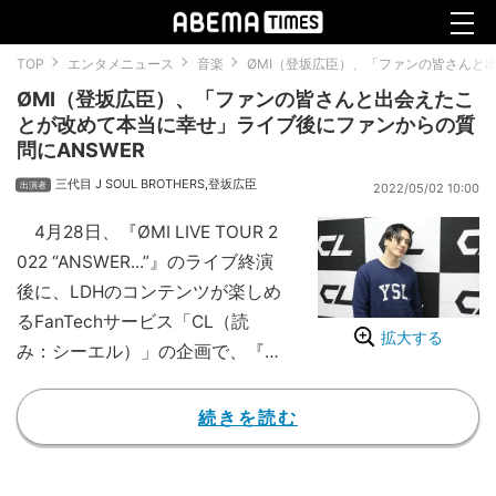
TOP
エンタメニュース
音楽
ØMI（登坂広臣）、「ファンの皆さんと
ØMI（登坂広臣）、「ファンの皆さんと出会えたこ
とが改めて本当に幸せ」ライブ後にファンからの質
問にANSWER
三代目 J SOUL BROTHERS
,
登坂広臣
2022/05/02 10:00
4月28日、『ØMI LIVE TOUR 2
022 “ANSWER...”』のライブ終演
後に、LDHのコンテンツが楽しめ
るFanTechサービス「CL（読
拡大する
み：シーエル）」の企画で、『LI
VE直後に答えます！ ØMI LIVE T
OUR 2022 “ANSWER...” 〜AFTER
続きを読む
TALK〜』を生放送。ライブのタ
イトルにちなみ、ファンからの質