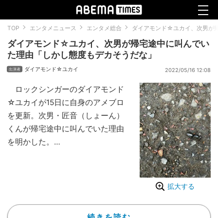
TOP
エンタメニュース
エンタメ総合
ダイアモンド☆ユカイ、次男が
ダイアモンド☆ユカイ、次男が帰宅途中に叫んでい
た理由「しかし態度もデカそうだな」
ダイアモンド☆ユカイ
2022/05/16 12:08
ロックシンガーのダイアモンド
☆ユカイが15日に自身のアメブロ
を更新。次男・匠音（しょーん）
くんが帰宅途中に叫んでいた理由
を明かした。
【動画】杉浦太陽 子どもと連日
のきのこ探し「パパは午後から仕
事ですｗ」
拡大する
この日、ユカイは「俺のショー
ン」というタイトルでブログを更
続きを読む