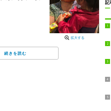
記
マン大好き」「最近の推
度、アンパンマンの顔タ
とせがんだちびキンの心
ついた経緯を明かした。
拡大する
パンマンの顔！！」と報
で手製のお面をつける自
続きを読む
「パパー！！アンパンマ
て喜んでいた様子を明か
った。
パンマンでお願いしたら
い寝しなきゃならなくな
見た夫から「妙にリアル
ログを締めくくった。