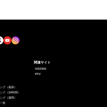
tt
Yout
Insta
ube
gram
関連サイト
VISIONS
PPV
ング（最新）
ング（24時間）
ング（週間）
一覧