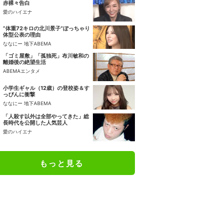
赤裸々告白
愛のハイエナ
“体重72キロの北川景子”ぽっちゃり
体型公表の理由
ななにー 地下ABEMA
「ゴミ屋敷」「孤独死」布川敏和の
離婚後の絶望生活
ABEMAエンタメ
小学生ギャル（12歳）の登校姿＆す
っぴんに衝撃
ななにー 地下ABEMA
「人殺す以外は全部やってきた」総
長時代を公開した人気芸人
愛のハイエナ
もっと見る