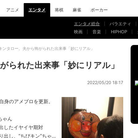
アニメ
エンタメ
将棋
麻雀
ポーカー
エンタメ総合
バラエティ
映画
音楽
HIPHOP
キンタロー。夫から怖がられた出来事「妙にリアル」
がられた出来事「妙にリアル」
2022/05/20 18:17
自身のアメブロを更新。
ちゃん
出したイヤイヤ期対
出し、“ちびキン”ちゃ