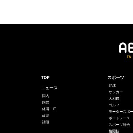
TOP
スポーツ
野球
ニュース
サッカー
国内
大相撲
国際
ゴルフ
経済・IT
モータースポ
政治
ボートレース
話題
スポーツ総合
格闘技