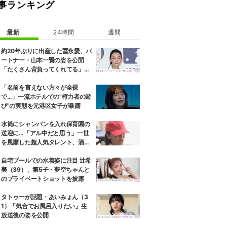
事ランキング
最新
24時間
週間
約20年ぶりに出産した冨永愛、パ
ートナー・山本一賢の姿を公開
「たくさん背負ってくれてる」感
謝の思いをつづる
「名前を言えない方々が全裸
で…」一流ホテルでの"権力者の遊
び"の実態を元港区女子が暴露
水筒にシャンパンを入れ保育園の
送迎に…「アル中だと思う」一世
を風靡した超人気タレント、酒漬
けだった日々を告白
自宅プールでの水着姿に注目 辻希
美（39）、第5子・夢空ちゃんと
のプライベートショットを披露
タトゥーが話題・あいみょん（3
1）「気合でお風呂入りたい」生
放送後の姿を公開