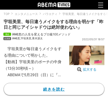
TOP
エンタメニュース
バラエティ
宇垣美里、毎日違うメイクをする
宇垣美里、毎日違うメイクをする理由を明かす「昨
日と同じアイシャドウは絶対使わない」
神崎恵の人生を変えるプロ級100メソッド
神崎恵
,
宇垣美里
,
青木源太
2022/05/31 18:57
宇垣美里が毎日違うメイクをす
る理由について明かした。
【動画】宇垣美里のポーチの中身
（13分30秒頃～）
拡大する
ABEMAで5月29日（日）に『神
崎恵の人生を変えるプロ級100メ
ソッド』の#6が放送。本番組は
続きを読む
毎回旬なゲストを招き、美容家の
神崎恵らと“美”を磨くトークを展
開。最新の美容に関する知識はも