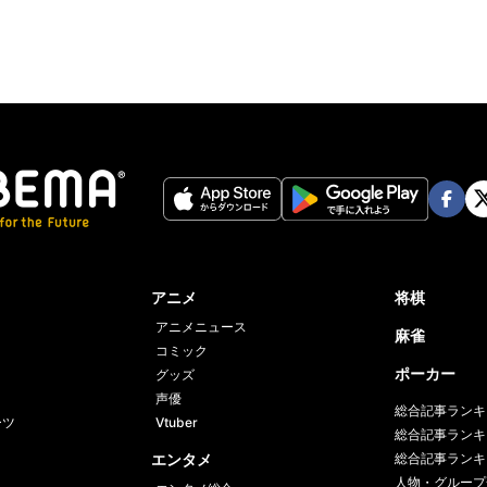
Face
Twi
book
er
アニメ
将棋
アニメニュース
麻雀
コミック
ポーカー
グッズ
声優
総合記事ランキ
ーツ
Vtuber
総合記事ランキ
エンタメ
総合記事ランキ
人物・グループ