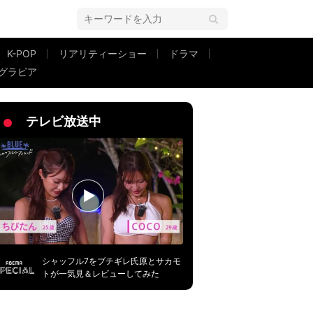
K-POP
リアリティーショー
ドラマ
グラビア
かす
テレビ放送中
シャッフル7をブチギレ氏原とサカモ
トが一気見＆レビューしてみた