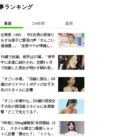
事ランキング
最新
24時間
週間
辻希美（39）、中2次男の荷造り
をする様子に賛否の声「すんごい
過保護…」「全部ママが準備して
くれるんだ」
15歳で妊娠。相手は27歳…「停学
中に友達に紹介され」交際1ヶ月
で妊娠した美女が明かす馴れ初め
に「だいぶ危ねーよ！」小森純も
絶句
「すごい水着」「目線に困る」20
歳のダイナマイトボディの女子大
生のスタイルに反響
「すごい水着やな」20歳の現役女
子大生の国宝級スタイルに全員衝
撃「どこで支えてる？」
“1年前に10kg減報告”本田望結（2
2）、スタイル際立つ最新ショッ
トに反響「痩せた？」「ミトちゃ