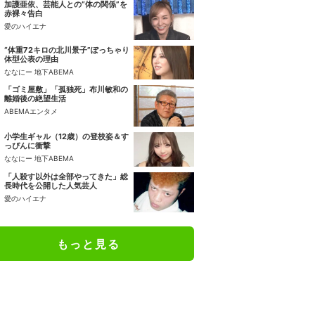
加護亜依、芸能人との“体の関係”を
赤裸々告白
愛のハイエナ
“体重72キロの北川景子”ぽっちゃり
体型公表の理由
ななにー 地下ABEMA
「ゴミ屋敷」「孤独死」布川敏和の
離婚後の絶望生活
ABEMAエンタメ
小学生ギャル（12歳）の登校姿＆す
っぴんに衝撃
ななにー 地下ABEMA
「人殺す以外は全部やってきた」総
長時代を公開した人気芸人
愛のハイエナ
もっと見る