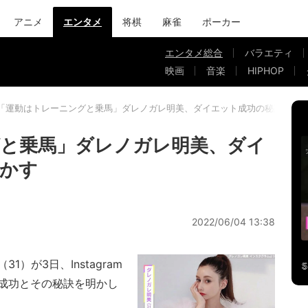
アニメ
エンタメ
将棋
麻雀
ポーカー
エンタメ総合
バラエティ
映画
音楽
HIPHOP
「運動はトレーニングと乗馬」ダレノガレ明美、ダイエット成功の秘訣を明
と乗馬」ダレノガレ明美、ダイ
かす
2022/06/04 13:38
が3日、Instagram
成功とその秘訣を明かし