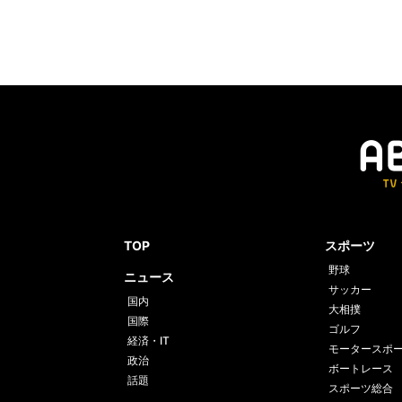
TOP
スポーツ
野球
ニュース
サッカー
国内
大相撲
国際
ゴルフ
経済・IT
モータースポ
政治
ボートレース
話題
スポーツ総合