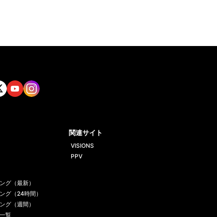
tt
Yout
Insta
ube
gram
関連サイト
VISIONS
PPV
ング（最新）
ング（24時間）
ング（週間）
一覧