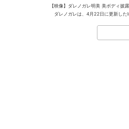
【映像】ダレノガレ明美 美ボディ披
ダレノガレは、4月22日に更新したIns
撮影に向けて、体作ってます！筋肉付
をつけて女性らしい体にします！」と
5月4日に「体仕上がってきました。
て美容本の撮影への最終追い込みをか
増やしたことや体作りが順調に進んで
た。