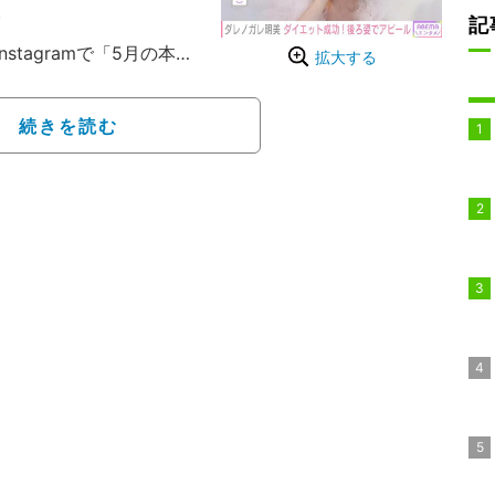
露
記
tagramで「5月の本の
拡大する
けすぎず、ほどよく脂肪
投稿していた。その後、
続きを読む
お尻、腕のトレーニングし
けます」と、体重を3kg
いることを報告してい