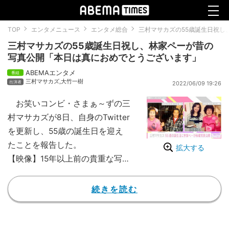
TOP
エンタメニュース
エンタメ総合
三村マサカズの55歳誕生日祝し
三村マサカズの55歳誕生日祝し、林家ペーが昔の
写真公開「本日は真におめでとうございます」
ABEMAエンタメ
三村マサカズ
,
大竹一樹
2022/06/09 19:26
お笑いコンビ・さまぁ～ずの三
村マサカズが8日、自身のTwitter
を更新し、55歳の誕生日を迎え
たことを報告した。
拡大する
【映像】15年以上前の貴重な写真
を公開
9日に2年ぶりとなるさまぁ～
続きを読む
ずの単独ライブを控えたこの日、
三村は会場の写真とともに「みな
さん、明日は一年で一番忙しいラ