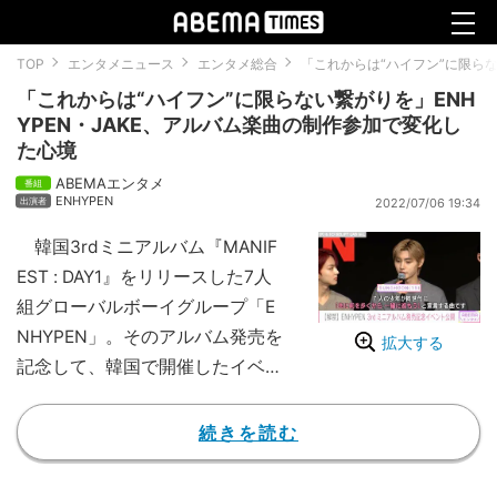
TOP
エンタメニュース
エンタメ総合
「これからは“ハイフン”に限らな
「これからは“ハイフン”に限らない繋がりを」ENH
YPEN・JAKE、アルバム楽曲の制作参加で変化し
た心境
ABEMAエンタメ
ENHYPEN
2022/07/06 19:34
韓国3rdミニアルバム『MANIF
EST : DAY1』をリリースした7人
組グローバルボーイグループ「E
NHYPEN」。そのアルバム発売を
拡大する
記念して、韓国で開催したイベン
トの模様が公開された。
【映像】楽曲制作に参加したJAK
続きを読む
Eが明かす心境の変化
JUNGWON（18）は、今回の