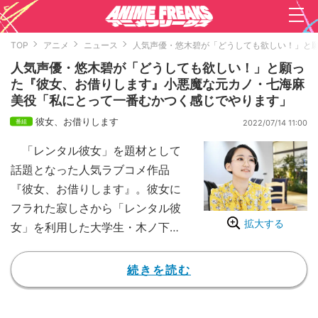
TOP
アニメ
ニュース
人気声優・悠木碧が「どうしても欲しい！」と
人気声優・悠木碧が「どうしても欲しい！」と願っ
た『彼女、お借りします』小悪魔な元カノ・七海麻
美役「私にとって一番むかつく感じでやります」
彼女、お借りします
2022/07/14 11:00
「レンタル彼女」を題材として
話題となった人気ラブコメ作品
『彼女、お借りします』。彼女に
フラれた寂しさから「レンタル彼
拡大する
女」を利用した大学生・木ノ下和
也が、容姿端麗な水原千鶴と出会
うことから物語が動いていく。原
続きを読む
作漫画は週刊少年マガジン（講談
社）で好評連載中、アニメはこの