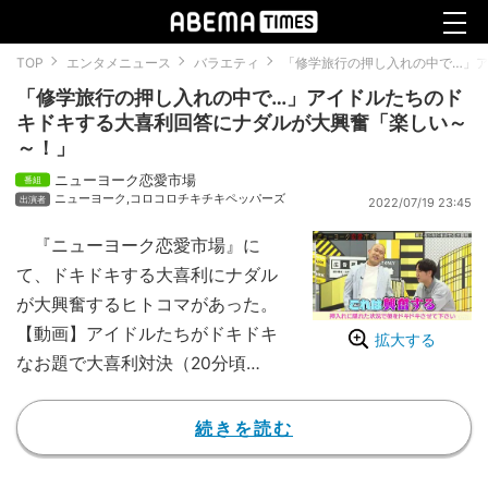
TOP
エンタメニュース
バラエティ
「修学旅行の押し入れの中で…」
「修学旅行の押し入れの中で…」アイドルたちのド
キドキする大喜利回答にナダルが大興奮「楽しい～
～！」
ニューヨーク恋愛市場
ニューヨーク
,
コロコロチキチキペッパーズ
2022/07/19 23:45
『ニューヨーク恋愛市場』に
て、ドキドキする大喜利にナダル
が大興奮するヒトコマがあった。
【動画】アイドルたちがドキドキ
拡大する
なお題で大喜利対決（20分頃
～）
ABEMAオリジナル番組『ニュ
続きを読む
ーヨーク恋愛市場（れんあいしじ
ょう）』は、毒舌芸人ニューヨー