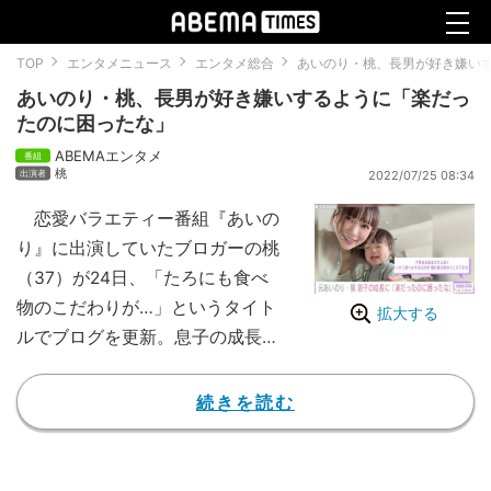
TOP
エンタメニュース
エンタメ総合
あいのり・桃、長男が好き嫌い
あいのり・桃、長男が好き嫌いするように「楽だっ
たのに困ったな」
ABEMAエンタメ
桃
2022/07/25 08:34
恋愛バラエティー番組『あいの
り』に出演していたブロガーの桃
（37）が24日、「たろにも食べ
物のこだわりが…」というタイト
拡大する
ルでブログを更新。息子の成長を
報告した。
【映像】桃が投稿した家族写真＆
続きを読む
動画（複数カット）
2020年6月に、6歳年下のしょ
うさんと結婚した桃。2021年5月