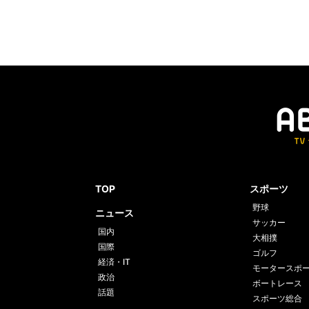
TOP
スポーツ
野球
ニュース
サッカー
国内
大相撲
国際
ゴルフ
経済・IT
モータースポ
政治
ボートレース
話題
スポーツ総合