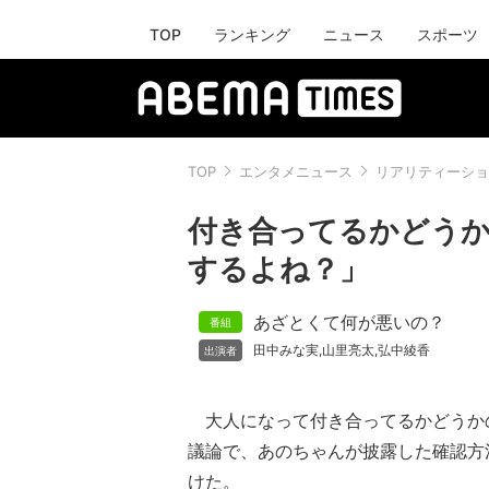
TOP
ランキング
ニュース
スポーツ
TOP
エンタメニュース
リアリティーショ
付き合ってるかどう
するよね？」
あざとくて何が悪いの？
田中みな実
山里亮太
弘中綾香
,
,
大人になって付き合ってるかどうか
議論で、あのちゃんが披露した確認方
けた。