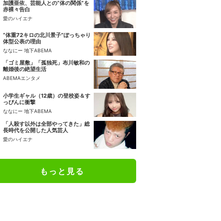
加護亜依、芸能人との“体の関係”を
赤裸々告白
愛のハイエナ
“体重72キロの北川景子”ぽっちゃり
体型公表の理由
ななにー 地下ABEMA
「ゴミ屋敷」「孤独死」布川敏和の
離婚後の絶望生活
ABEMAエンタメ
小学生ギャル（12歳）の登校姿＆す
っぴんに衝撃
ななにー 地下ABEMA
「人殺す以外は全部やってきた」総
長時代を公開した人気芸人
愛のハイエナ
もっと見る