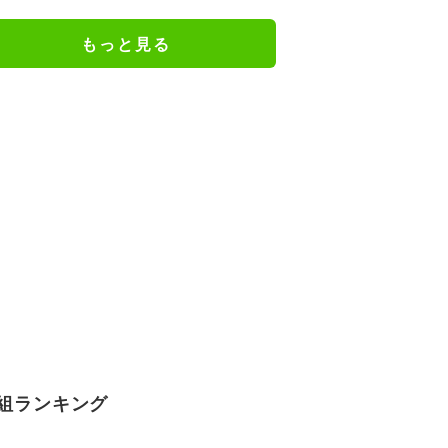
験…“別れの危機”を乗り越えた恋
人としての現在地
もっと見る
組ランキング