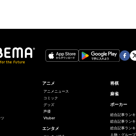
Face
Twi
book
er
アニメ
将棋
アニメニュース
麻雀
コミック
ポーカー
グッズ
声優
総合記事ランキ
ーツ
Vtuber
総合記事ランキ
エンタメ
総合記事ランキ
人物・グループ