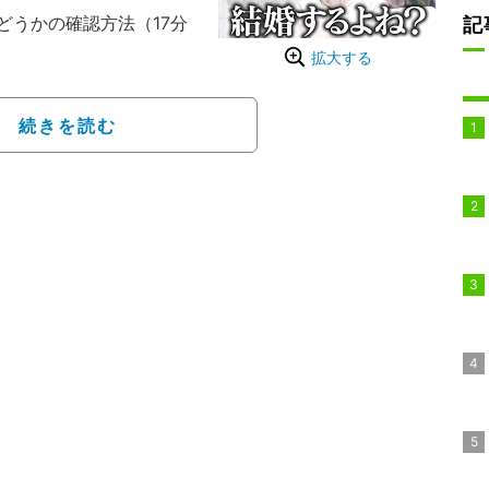
どうかの確認方法（17分
記
拡大する
ズ・山里亮太、フリーア
・弘中綾香アナウンサー
続きを読む
ティー『あざとくて何が
出演した。
認するか話題になると、
じゃないですか」と、ハ
。あのが「告白しないで
田中も「ぬるっと流れ