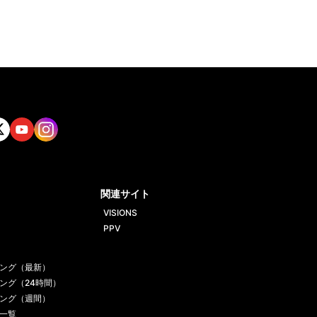
tt
Yout
Insta
ube
gram
関連サイト
VISIONS
PPV
ング（最新）
ング（24時間）
ング（週間）
一覧