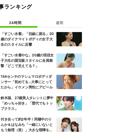
事ランキング
24時間
週間
「すごい水着」「目線に困る」20
歳のダイナマイトボディの女子大
生のスタイルに反響
「すごい水着やな」20歳の現役女
子大生の国宝級スタイルに全員衝
撃「どこで支えてる？」
154センチのマシュマロボディダ
ンサー「初めてを…大事にとって
たから」イケメン男性にアピール
鈴木福、27歳美人タレントに夢中
「めっちゃ好き」「歴代でもトッ
プクラス」
付き合って約2年半！同棲中のり
んか＆はなみち「一緒にいないと
もう無理（笑）」大きな喧嘩を経