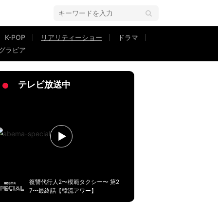
K-POP
リアリティーショー
ドラマ
グラビア
テレビ放送中
復讐代行人2〜模範タクシー〜 第2
7〜最終話【韓流アワー】