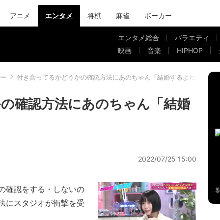
アニメ
エンタメ
将棋
麻雀
ポーカー
エンタメ総合
バラエティ
映画
音楽
HIPHOP
ー
付き合ってるかどうかの確認方法にあのちゃん「結婚するよね？」
かの確認方法にあのちゃん「結婚
2022/07/25 15:00
の確認をする・しないの
法にスタジオが衝撃を受