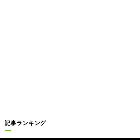
記事ランキング