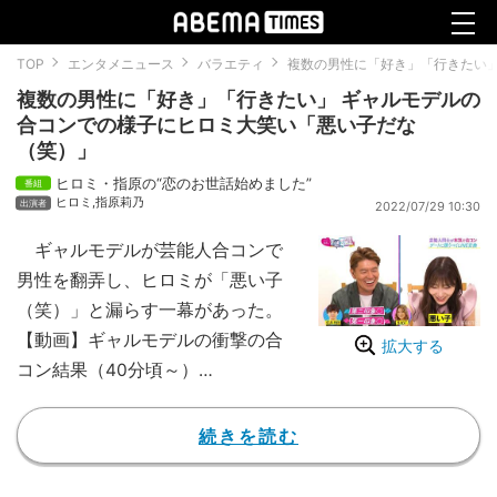
TOP
エンタメニュース
バラエティ
複数の男性に「好き」「行きたい」
複数の男性に「好き」「行きたい」 ギャルモデルの
合コンでの様子にヒロミ大笑い「悪い子だな
（笑）」
ヒロミ・指原の“恋のお世話始めました”
ヒロミ
,
指原莉乃
2022/07/29 10:30
ギャルモデルが芸能人合コンで
男性を翻弄し、ヒロミが「悪い子
（笑）」と漏らす一幕があった。
【動画】ギャルモデルの衝撃の合
拡大する
コン結果（40分頃～）
28日、テレビ朝日とABEMAが
共同制作する「“ネオバズ”木曜日
続きを読む
『ヒロミ・指原の“恋のお世話始
めました”』」#86が放送。ヒロ