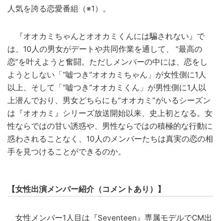
人気を誇る恋愛番組（※1）。
『オオカミちゃんとオオカミくんには騙されない』で
は、10人の男女がデートや共同作業を通して、 “最高の
恋”を叶えようと奮闘。ただしメンバーの中には、恋をし
ようとしない「“嘘つき”オオカミちゃん」が女性側に1人
以上、そして「“嘘つき”オオカミくん」が男性側に1人以
上潜んでおり、男女どちらにも“オオカミ”がいるシーズン
は『オオカミ』シリーズ放送開始以来、史上初となる。女
性ならではの甘い誘惑や、男性ならではの積極的な行動に
惑わされることなく、10人のメンバーたちは真実の恋の相
手を見つけることができるのか。
【女性出演メンバー紹介（コメントあり）】
女性メンバー1人目は『Seventeen』専属モデルで
CM
出