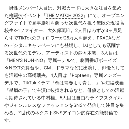
男性メンバー1人目は、対戦カードに大きな注目を集め
た
格闘技
イベント『
THE MATCH 2022
』にて、オープニン
グファイトで見事勝利を飾った次世代を担う無敗の現役高
校生K-1ファイター、大久保琉唯。2人目はわずか3ヶ月足
らずでTikTokのフォロワーが25万人を超え、
PR
ADAなど
のデジタルキャンペーンにも登場し、DJとしても活躍す
る次世代のモデル、アーティストの鈴々木響。3人目は
『MEN'S NON-NO』専属モデルで、劇団番町ボーイズ
☆NEXTの舞台や、CM、ドラマなどに出演し、俳優として
も活躍中の高橋璃央。4人目は『Popteen』専属メンズモ
デルで、TikTokドラマ『恋は青春より青し。』や短編映画
『星屑の子』で主演に抜擢されるなど、俳優としての活躍
も期待されている中村榛。5人目は自由なライフスタイル
やジャンルレスなファッションをSNSで発信して注目を集
める、Z世代のネクストSNSアイコン的存在の能勢倫で
す。