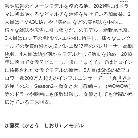
演や
広告
のイメージモデルを務める他、2021年にはドラ
マに初出演するなどマルチな活躍を見せている加藤栞。2
人目は『MAQUIA』や『美的』などの美容誌を中心に、
様々な雑誌や広告に引っ張りだこのモデル、新野尾七奈。
3人目はロシアの名門バレエ学校に留学し、様々なコンク
ールでの受賞経験があるバレエ歴17年のバレリーナ、高鶴
桃
羽。4人目は幼少期からモデルとして活動を始め、2018
年に映画で女優デビューし、映画『まく子』ではヒロイン
に抜擢された女優でモデルの新音。5人目は
SNS
の総フォ
ロワー数200万人超えのインフルエンサーで、『異
世界
居
酒屋「のぶ」Season2～魔女と大司教編～』（WOWOW）
等のドラマや映画にも多数出演し、女優としても活躍の幅
広げている三原羽衣。
加藤栞（かとう しおり）／モデル