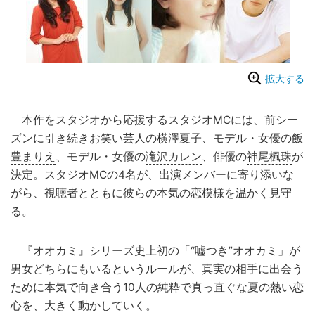
拡大する
本作をスタジオから応援するスタジオMCには、前シー
ズンに引き続きお笑い芸人の
横澤夏子
、モデル・女優の
飯
豊まりえ
、モデル・女優の
滝沢カレン
、俳優の
神尾楓珠
が
決定。スタジオMCの4名が、出演メンバーに寄り添いな
がら、視聴者とともに彼らの本気の恋模様を温かく見守
る。
『オオカミ』シリーズ史上初の「“嘘つき”オオカミ」が
男女どちらにもいるというルールが、真実の相手に出会う
ために本気で向き合う10人の純粋で真っ直ぐな夏の熱い恋
心を、大きく動かしていく。