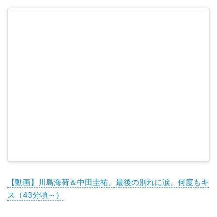
【動画】川島海荷＆中田圭祐、最後の別れに涙、何度もキ
ス（43分頃～）