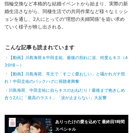
指輪交換など本格的な結婚イベントから始まり、実際の新
婚生活さながら、同棲生活での共同作業など様々なミッシ
ョンを通し、2人にとっての“理想の夫婦関係”を追い求め
ていく様子が映し出される。
こんな記事も読まれています
【動画】川島海荷＆中田圭祐、最後の別れに涙、何度もキス（4
3分頃～）
【動画】川島海荷、耳元で「すごく愛おしい」と囁かれガチ照
れ！中田圭祐のバックハグに視聴者興奮
川島海荷、中田圭祐に自らキスのおねだり！最後まで抱きしめ
合う2人に「最高のラスト」「涙が止まらない」大反響
ありったけの愛を込めて 最終回1時間
スペシャル