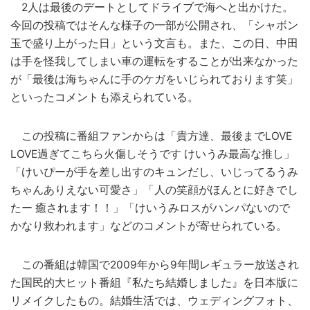
2人は最後のデートとしてドライブで海へと出かけた。
今回の投稿ではそんな様子の一部が公開され、「シャボン
玉で盛り上がった日」という文言も。また、この日、中田
は手を怪我してしまい車の運転をすることが出来なかった
が「最後は海ちゃんに手のケガをいじられております笑」
といったコメントも添えられている。
この投稿に番組ファンからは「貴方達、最後までLOVE
LOVE過ぎてこちら火傷しそうです けいうみ最高な推し」
「けいぴーが手を差し出すのキュンだし、いじってるうみ
ちゃんありえない可愛さ」「人の笑顔がほんとに好きでし
たー 癒されます！！」「けいうみロスがハンパないので
かなり救われます」などのコメントが寄せられている。
この番組は韓国で2009年から9年間レギュラー放送され
た国民的大ヒット番組『私たち結婚しました』を日本版に
リメイクしたもの。結婚生活では、ウェディングフォト、