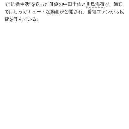
で“結婚生活”を送った俳優の中田圭佑と
川島海荷
が、海辺
ではしゃぐキュートな
動画
が公開され、番組ファンから反
響を呼んでいる。