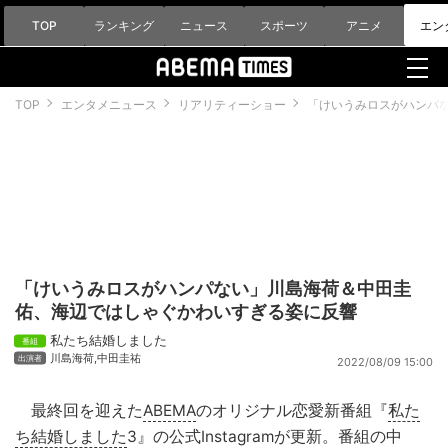
TOP
ランキング
ニュース
スポーツ
アニメ
エン
TOP
エンタメニュース
リアリティーショー
「けいうみロスがハンパ
「けいうみロスがハンパない」川島海荷＆中田圭
佑、海辺ではしゃぐかわいすぎる姿に反響
私たち結婚しました
川島海荷
,
中田圭祐
2022/08/09 15:00
最終回を迎えた
ABEMA
のオリジナル恋愛新番組『
私た
ち結婚しました
3』の公式Instagramが更新。番組の中