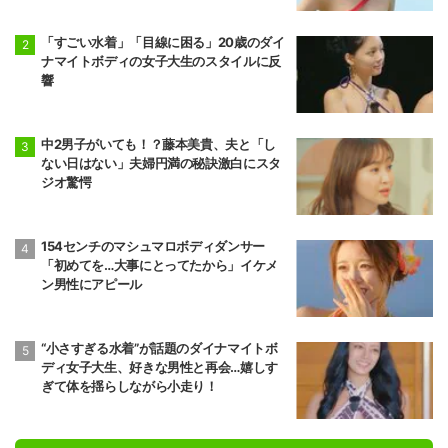
「すごい水着」「目線に困る」20歳のダイ
ナマイトボディの女子大生のスタイルに反
響
中2男子がいても！？藤本美貴、夫と「し
ない日はない」夫婦円満の秘訣激白にスタ
ジオ驚愕
154センチのマシュマロボディダンサー
「初めてを…大事にとってたから」イケメ
ン男性にアピール
“小さすぎる水着”が話題のダイナマイトボ
ディ女子大生、好きな男性と再会…嬉しす
ぎて体を揺らしながら小走り！