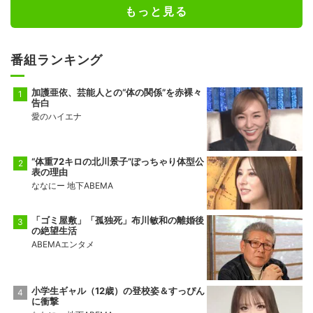
もっと見る
番組ランキング
加護亜依、芸能人との“体の関係”を赤裸々
告白
愛のハイエナ
“体重72キロの北川景子”ぽっちゃり体型公
表の理由
ななにー 地下ABEMA
「ゴミ屋敷」「孤独死」布川敏和の離婚後
の絶望生活
ABEMAエンタメ
小学生ギャル（12歳）の登校姿＆すっぴん
に衝撃