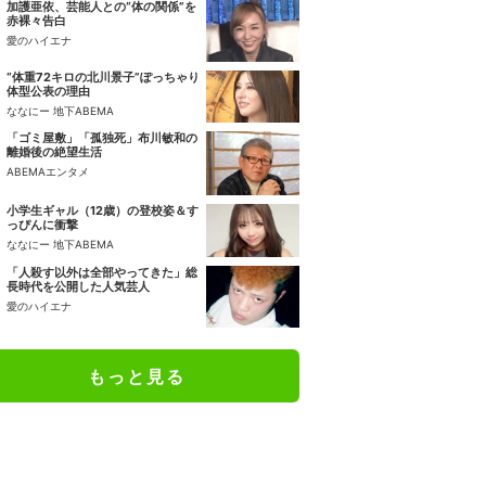
加護亜依、芸能人との“体の関係”を
赤裸々告白
愛のハイエナ
“体重72キロの北川景子”ぽっちゃり
体型公表の理由
ななにー 地下ABEMA
「ゴミ屋敷」「孤独死」布川敏和の
離婚後の絶望生活
ABEMAエンタメ
小学生ギャル（12歳）の登校姿＆す
っぴんに衝撃
ななにー 地下ABEMA
「人殺す以外は全部やってきた」総
長時代を公開した人気芸人
愛のハイエナ
もっと見る