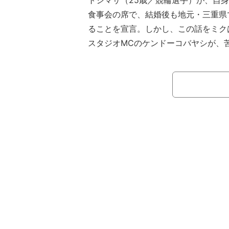
トシマサ（25歳／競輪選手）が、自
食事会の席で、結婚後も地元・三重県
ることを宣言。しかし、この話をミク
スタジオMCのケンドーコバヤシが、
た。
【動画】彼氏「結婚しても地元に」家
は驚き、気まずい空気に
ABEMAオリジナル恋愛番組『セカ
2』#7が、8月13日（土）夜10時か