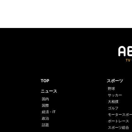
TOP
スポーツ
野球
ニュース
サッカー
国内
大相撲
国際
ゴルフ
経済・IT
モータースポ
政治
ボートレース
話題
スポーツ総合