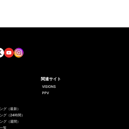
tt
Yout
Insta
ube
gram
関連サイト
VISIONS
PPV
ング（最新）
ング（24時間）
ング（週間）
一覧