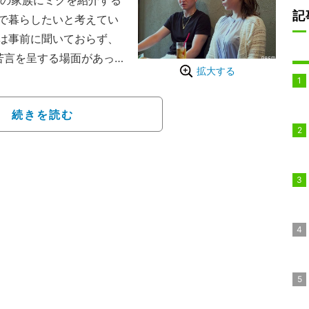
身の家族にミクを紹介する
記
で暮らしたいと考えてい
は事前に聞いておらず、
苦言を呈する場面があっ
拡大する
族の前で宣言するも彼女
続きを読む
ンドチャンスウェディング
ら放送された。