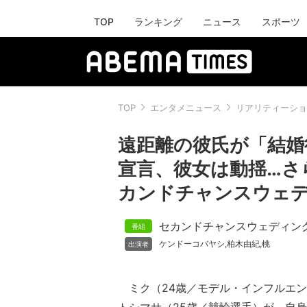
TOP
ランキング
ニュース
スポーツ
TOP
エンタメニュース
リアリティーショ
遠距離の彼氏が「結婚
宣言、彼女は動揺…さ
カンドチャンスウェデ
セカンドチャンスウェディン
ケンドーコバヤシ
柏木由紀
桃
,
,
ミク（24歳／モデル・インフルエン