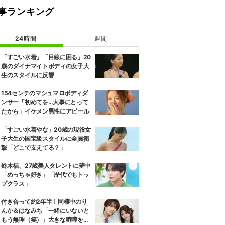
事ランキング
24時間
週間
「すごい水着」「目線に困る」20
歳のダイナマイトボディの女子大
生のスタイルに反響
154センチのマシュマロボディダ
ンサー「初めてを…大事にとって
たから」イケメン男性にアピール
「すごい水着やな」20歳の現役女
子大生の国宝級スタイルに全員衝
撃「どこで支えてる？」
鈴木福、27歳美人タレントに夢中
「めっちゃ好き」「歴代でもトッ
プクラス」
付き合って約2年半！同棲中のり
んか＆はなみち「一緒にいないと
もう無理（笑）」大きな喧嘩を経