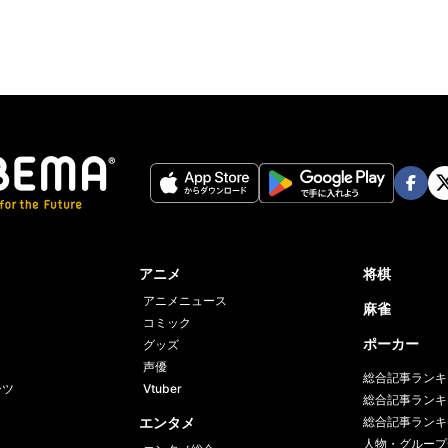
Face
Twi
book
er
アニメ
将棋
アニメニュース
麻雀
コミック
ポーカー
グッズ
声優
総合記事ランキ
ーツ
Vtuber
総合記事ランキ
エンタメ
総合記事ランキ
人物・グループ