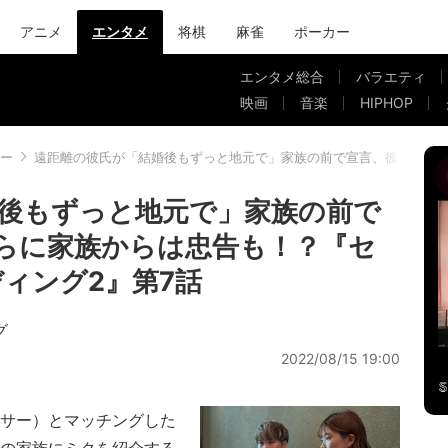
アニメ
エンタメ
将棋
麻雀
ポーカー
エンタメ総合
バラエティ
映画
音楽
HIPHOP
ー
遠距離の彼氏が「結婚後もずっと地元で」家族の前で宣言、彼女は動揺
後もずっと地元で」家族の前で
らに家族からは忠告も！？『セ
ィング2』第7話
グ
2022/08/15 19:00
サー）とマッチングした