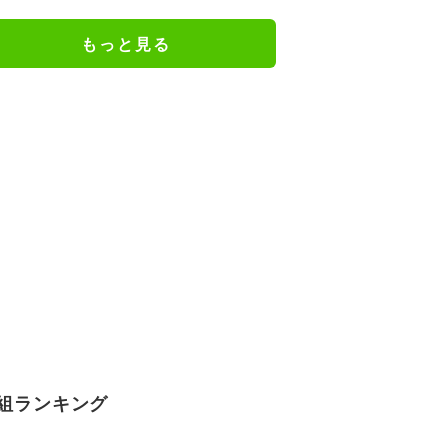
験…“別れの危機”を乗り越えた恋
人としての現在地
もっと見る
組ランキング