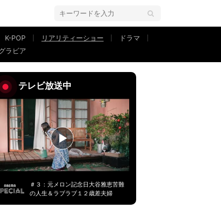
K-POP
リアリティーショー
ドラマ
グラビア
…さらに家族からは忠告も！？『セカンドチャンスウェディング2』第7話
テレビ放送中
＃３：元メロン記念日大谷雅恵苦難
の人生＆ラブラブ１２歳差夫婦