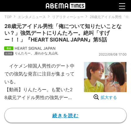
TOP
エンタメニュース
リアリティーショー
28歳元アイドル男性「俺に
28歳元アイドル男性「俺について知りたいことな
い？」強気デートにりんたろー。絶叫「すげ
ー！！」『HEART SIGNAL JAPAN』第5話
HEART SIGNAL JAPAN
りんたろー。
,
葵わかな
,
丸山礼
2022/09/08 17:00
イケメン韓国人男性のデート中
での強気な発言に注目が集まって
いる。
【動画】りんたろー。も驚いた2
拡大する
8歳元アイドル男性の強気デート
9月7日（水）夜10時よりオリ
ジナル恋愛番組『HEART SIGNAL
続きを読む
JAPAN』の#5が放送された。
この番組は、韓国人気No.1恋愛