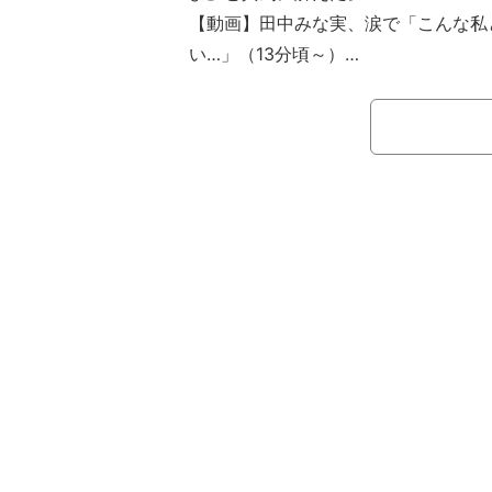
【動画】田中みな実、涙で「こんな私
い…」（13分頃～）
9月11日（日）、南海キャンディー
ウンサー・田中みな実、テレビ朝日・
MCを務める、テレビ朝日系バラエテ
いの？』が放送。ジャングルポケット