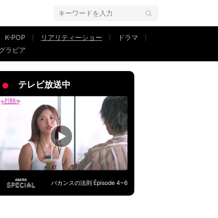
K-POP
リアリティーショー
ドラマ
グラビア
全然話聞くよ」真剣アドバイス
テレビ放送中
バカンスの法則 Épisode 4~6