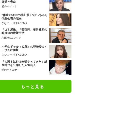
赤裸々告白
愛のハイエナ
“体重72キロの北川景子”ぽっちゃり
体型公表の理由
ななにー 地下ABEMA
「ゴミ屋敷」「孤独死」布川敏和の
離婚後の絶望生活
ABEMAエンタメ
小学生ギャル（12歳）の登校姿＆す
っぴんに衝撃
ななにー 地下ABEMA
「人殺す以外は全部やってきた」総
長時代を公開した人気芸人
愛のハイエナ
もっと見る