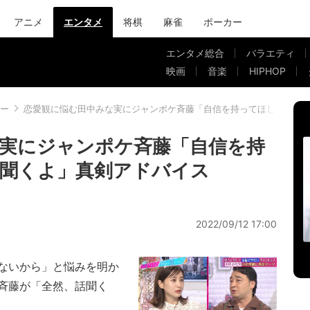
アニメ
エンタメ
将棋
麻雀
ポーカー
エンタメ総合
バラエティ
映画
音楽
HIPHOP
ー
恋愛観に悩む田中みな実にジャンポケ斉藤「自信を持ってほしい」「
実にジャンポケ斉藤「自信を持
聞くよ」真剣アドバイス
2022/09/12 17:00
ないから」と悩みを明か
斉藤が「全然、話聞く