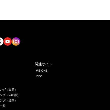
tt
Yout
Insta
ube
gram
関連サイト
VISIONS
PPV
ング（最新）
ング（24時間）
ング（週間）
一覧