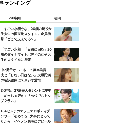
事ランキング
24時間
週間
「すごい水着やな」20歳の現役女
子大生の国宝級スタイルに全員衝
撃「どこで支えてる？」
「すごい水着」「目線に困る」20
歳のダイナマイトボディの女子大
生のスタイルに反響
中2男子がいても！？藤本美貴、
夫と「しない日はない」夫婦円満
の秘訣激白にスタジオ驚愕
鈴木福、27歳美人タレントに夢中
「めっちゃ好き」「歴代でもトッ
プクラス」
154センチのマシュマロボディダ
ンサー「初めてを…大事にとって
たから」イケメン男性にアピール