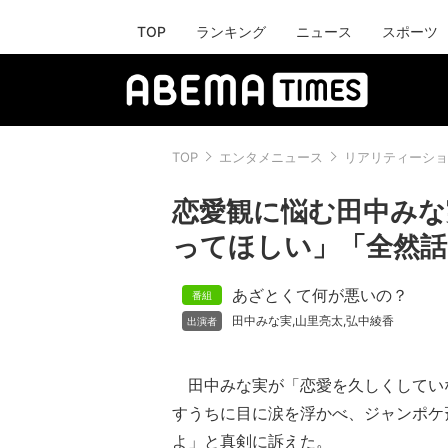
TOP
ランキング
ニュース
スポーツ
TOP
エンタメニュース
リアリティーショ
恋愛観に悩む田中みな
ってほしい」「全然話
あざとくて何が悪いの？
田中みな実
山里亮太
弘中綾香
,
,
田中みな実が「恋愛を久しくしてい
すうちに目に涙を浮かべ、ジャンポケ
よ」と真剣に訴えた。