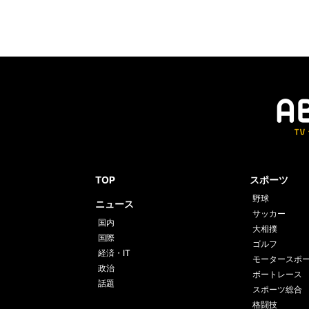
TOP
スポーツ
野球
ニュース
サッカー
国内
大相撲
国際
ゴルフ
経済・IT
モータースポ
政治
ボートレース
話題
スポーツ総合
格闘技