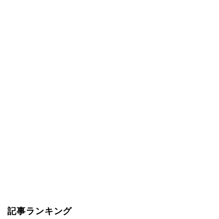
記事ランキング