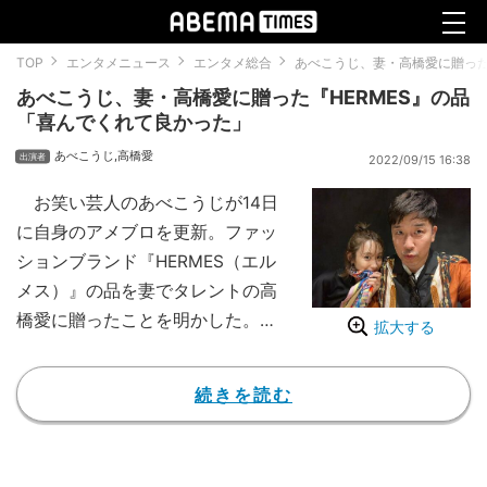
TOP
エンタメニュース
エンタメ総合
あべこうじ、妻・高橋愛に贈った
あべこうじ、妻・高橋愛に贈った『HERMES』の品
「喜んでくれて良かった」
あべこうじ
,
高橋愛
2022/09/15 16:38
お笑い芸人のあべこうじが14日
に自身のアメブロを更新。ファッ
ションブランド『HERMES（エル
メス）』の品を妻でタレントの高
橋愛に贈ったことを明かした。
拡大する
【動画】高橋愛、36歳誕生日に
夫からのプレゼントは…
続きを読む
この日、あべは「ちゃん愛の3
6回目の誕生日」と高橋が36歳の
誕生日を迎えたことを報告し「プ