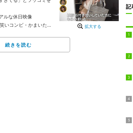
出すぎてる」とツッコミを
記
アルな休日映像
お笑いコンビ・かまいたち
拡大する
番組「ぜにいたち」#44
ゼニ事情に密着した。
続きを読む
Aのさまざまな番組で活躍
アナウンサーぽくない」
kTokをチェックした山
ツッコミを入れた。