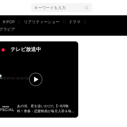
K-POP
リアリティーショー
ドラマ
グラビア
「港区が出すぎてる」「パパ活？」
テレビ放送中
あの頃、君を追いかけた【~8/9無
料！青春・恋愛映画が毎月入荷＆毎
週無料】