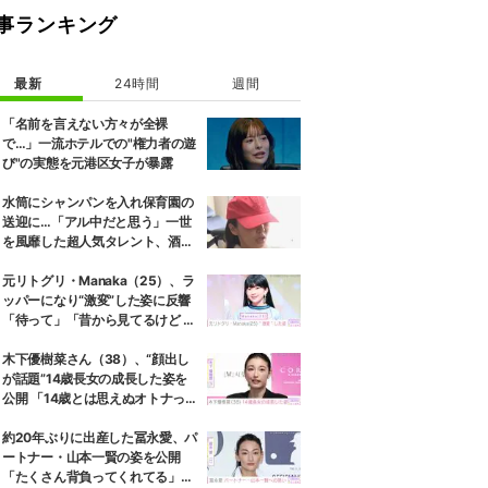
事ランキング
最新
24時間
週間
「名前を言えない方々が全裸
で…」一流ホテルでの"権力者の遊
び"の実態を元港区女子が暴露
水筒にシャンパンを入れ保育園の
送迎に…「アル中だと思う」一世
を風靡した超人気タレント、酒漬
けだった日々を告白
元リトグリ・Manaka（25）、ラ
ッパーになり“激変”した姿に反響
「待って」「昔から見てるけど 最
近ずっと可愛くなってる」
木下優樹菜さん（38）、“顔出し
が話題”14歳長女の成長した姿を
公開 「14歳とは思えぬオトナっぽ
さ」「優樹菜ちゃんにそっくりす
ぎる」など反響
約20年ぶりに出産した冨永愛、パ
ートナー・山本一賢の姿を公開
「たくさん背負ってくれてる」感