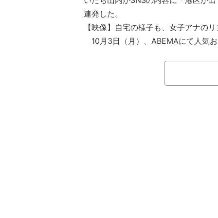
いたち山内がSNSの内容に「港区が
連発した。
【映像】自宅の様子も、女子アナのリ
10月3日（月）、ABEMAにて人気
の山内健司＆濱家隆一がMCを務める冠
が放送。ABEMA・瀧山あかねアナの
抜群のスタイルと愛嬌で、ABEM
中の瀧山アナ。しかしSNS上では「
「港区女子？」という世間の反応も。Ti
内は「す～ごい加工してる（笑）」と