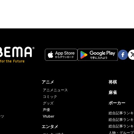
Face
Twi
book
er
アニメ
将棋
アニメニュース
麻雀
コミック
ポーカー
グッズ
声優
総合記事ランキ
ーツ
Vtuber
総合記事ランキ
エンタメ
総合記事ランキ
人物・グループ