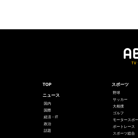
TOP
スポーツ
野球
ニュース
サッカー
国内
大相撲
国際
ゴルフ
経済・IT
モータースポ
政治
ボートレース
話題
スポーツ総合