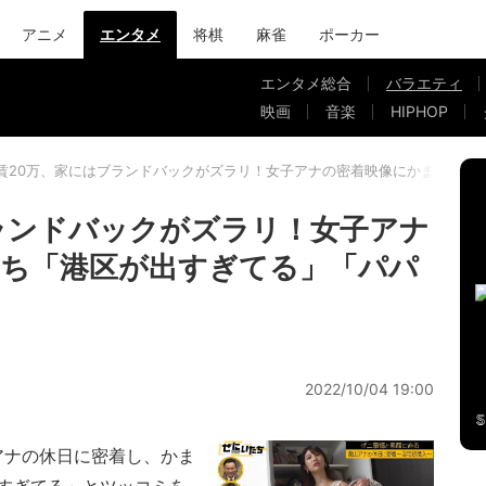
アニメ
エンタメ
将棋
麻雀
ポーカー
エンタメ総合
バラエティ
映画
音楽
HIPHOP
賃20万、家にはブランドバックがズラリ！女子アナの密着映像にかまいたち
ランドバックがズラリ！女子アナ
ち「港区が出すぎてる」「パパ
2022/10/04 19:00
アナの休日に密着し、かま