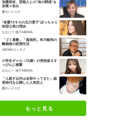
加護亜依、芸能人との“体の関係”を
赤裸々告白
愛のハイエナ
“体重72キロの北川景子”ぽっちゃり
体型公表の理由
ななにー 地下ABEMA
「ゴミ屋敷」「孤独死」布川敏和の
離婚後の絶望生活
ABEMAエンタメ
小学生ギャル（12歳）の登校姿＆す
っぴんに衝撃
ななにー 地下ABEMA
「人殺す以外は全部やってきた」総
長時代を公開した人気芸人
愛のハイエナ
もっと見る