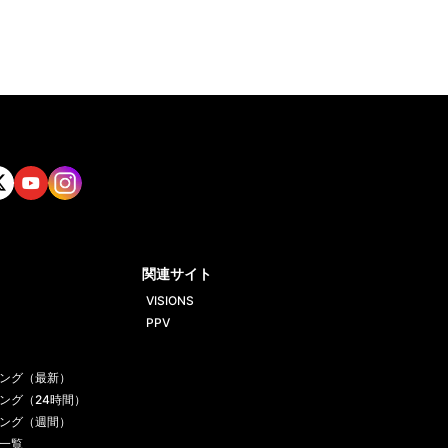
tt
Yout
Insta
ube
gram
関連サイト
VISIONS
PPV
ング（最新）
ング（24時間）
ング（週間）
一覧