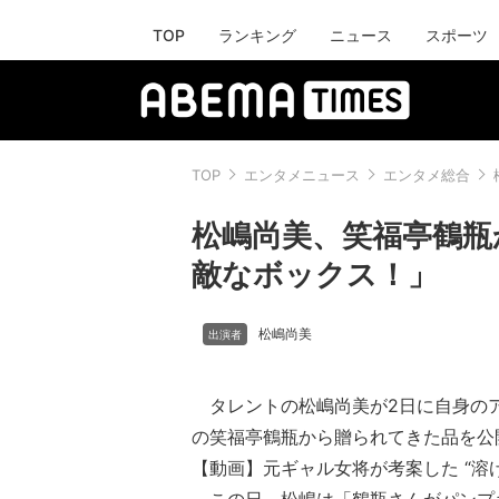
TOP
ランキング
ニュース
スポーツ
TOP
エンタメニュース
エンタメ総合
松嶋尚美、笑福亭鶴瓶
敵なボックス！」
松嶋尚美
タレントの松嶋尚美が2日に自身の
の笑福亭鶴瓶から贈られてきた品を公
【動画】元ギャル女将が考案した “溶