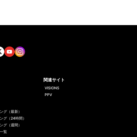
tt
Yout
Insta
ube
gram
関連サイト
VISIONS
PPV
ング（最新）
ング（24時間）
ング（週間）
一覧