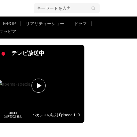
K-POP
リアリティーショー
ドラマ
グラビア
テレビ放送中
バカンスの法則 Épisode 1~3