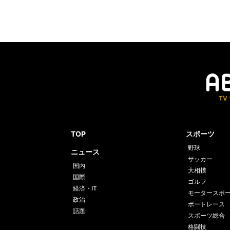
TOP
スポーツ
野球
ニュース
サッカー
国内
大相撲
国際
ゴルフ
経済・IT
モータースポ
政治
ボートレース
話題
スポーツ総合
格闘技