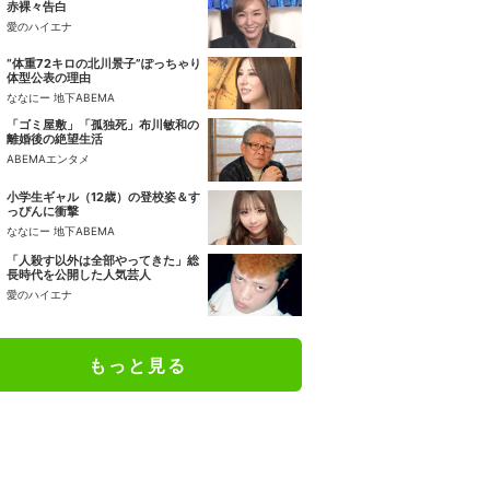
赤裸々告白
愛のハイエナ
“体重72キロの北川景子”ぽっちゃり
体型公表の理由
ななにー 地下ABEMA
「ゴミ屋敷」「孤独死」布川敏和の
離婚後の絶望生活
ABEMAエンタメ
小学生ギャル（12歳）の登校姿＆す
っぴんに衝撃
ななにー 地下ABEMA
「人殺す以外は全部やってきた」総
長時代を公開した人気芸人
愛のハイエナ
もっと見る