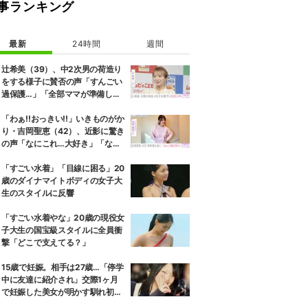
事ランキング
最新
24時間
週間
辻希美（39）、中2次男の荷造り
をする様子に賛否の声「すんごい
過保護…」「全部ママが準備して
くれるんだ」
「わぁ!!おっきい!!」いきものがか
り・吉岡聖恵（42）、近影に驚き
の声「なにこれ…大好き」「なん
か親近感が」
「すごい水着」「目線に困る」20
歳のダイナマイトボディの女子大
生のスタイルに反響
「すごい水着やな」20歳の現役女
子大生の国宝級スタイルに全員衝
撃「どこで支えてる？」
15歳で妊娠。相手は27歳…「停学
中に友達に紹介され」交際1ヶ月
で妊娠した美女が明かす馴れ初め
に「だいぶ危ねーよ！」小森純も