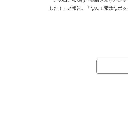
この日、松嶋は「鶴瓶さんがパンプ
した！」と報告。「なんて素敵なボッ
ャの模様のギフトボックスとパンプキ
続けて、長女・空詩（らら）ちゃん
っ！さっきのリボンちょうだーい」と
ボックスにかけられていたリボンでヘ
ゃんの姿を公開。「リボンだけでミデ
「器用だ！」と驚いた様子でつづった
最後に「今日は絵画教室の日でした
が絵画教室で作業をする様子も公開。
と述べつつ「楽しかったんだって！よ
ログを締めくくった。