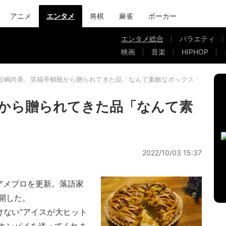
アニメ
エンタメ
将棋
麻雀
ポーカー
エンタメ総合
バラエティ
映画
音楽
HIPHOP
松嶋尚美、笑福亭鶴瓶から贈られてきた品「なんて素敵なボックス！」
から贈られてきた品「なんて素
2022/10/03 15:37
アメブロを更新。落語家
開した。
けない”アイスが大ヒット