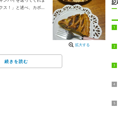
キンパイを送ってくれま
記
クス！」と述べ、カボチ
ンパイを公開した。
から「美味しいねー！あ
言われたそうで、ギフト
アアレンジをする空詩ち
拡大する
ィアムヘアにしてる」
。
続きを読む
」と明かし、空詩ちゃん
「油絵、難しいねー！」
かった～」とつづり、ブ