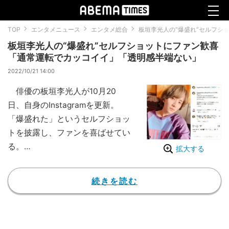
TOP
エンタメニュース
エンタメ総合
板垣李光人の“爆盛れ”セルフシ
板垣李光人の“爆盛れ”セルフショットにファン歓喜
「通常運転でカッコイイ」「透明感半端ない」
2022/10/21 14:00
俳優の板垣李光人が10月20
日、自身のInstagramを更新。
「爆盛れた」というセルフショッ
トを披露し、ファンを喜ばせてい
る。
拡大する
【動画】松坂桃李 34歳誕生日
「エミネムも誕生日だなと思った
続きを読む
り」
板垣は、「silent本日第3話で
す。今回もまたまた何か起きま