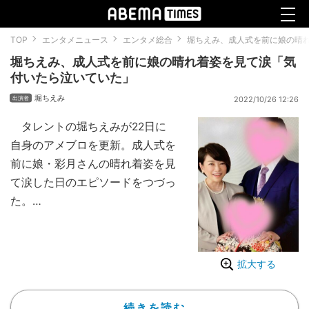
TOP
エンタメニュース
エンタメ総合
堀ちえみ、成人式を前に娘の晴
堀ちえみ、成人式を前に娘の晴れ着姿を見て涙「気
付いたら泣いていた」
堀ちえみ
2022/10/26 12:26
タレントの堀ちえみが22日に
自身のアメブロを更新。成人式を
前に娘・彩月さんの晴れ着姿を見
て涙した日のエピソードをつづっ
た。
【動画】堀ちえみ、娘の成人式前
撮りで闘病を振り返る
この日、堀は「娘彩月の成人
拡大する
式。今日は事前の撮影でした」と
報告し、彩月さんについて「ヘア
続きを読む