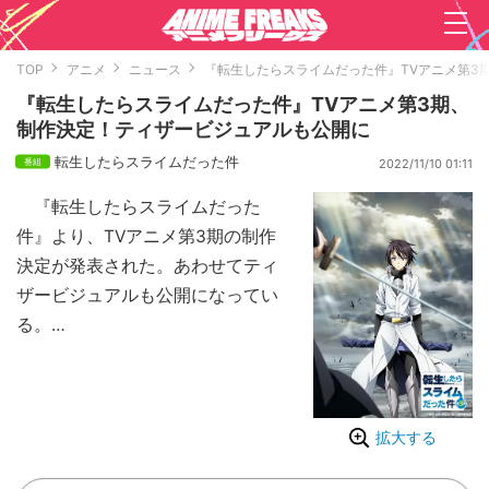
TOP
アニメ
ニュース
『転生したらスライムだった件』TVアニメ第3
『転生したらスライムだった件』TVアニメ第3期、
制作決定！ティザービジュアルも公開に
転生したらスライムだった件
2022/11/10 01:11
『転生したらスライムだった
件』より、TVアニメ第3期の制作
決定が発表された。あわせてティ
ザービジュアルも公開になってい
る。
【動画】転生したらスライムだっ
た件
アニメ『転生したらスライムだ
拡大する
った件』は、シリーズ累計発行部
数3,000万部突破の同名コミック