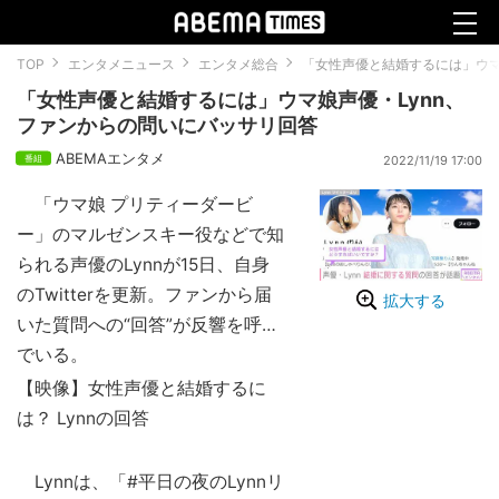
TOP
エンタメニュース
エンタメ総合
「女性声優と結婚するには」ウマ
「女性声優と結婚するには」ウマ娘声優・Lynn、
ファンからの問いにバッサリ回答
ABEMAエンタメ
2022/11/19 17:00
「ウマ娘 プリティーダービ
ー」のマルゼンスキー役などで知
られる声優のLynnが15日、自身
のTwitterを更新。ファンから届
拡大する
いた質問への“回答”が反響を呼ん
でいる。
【映像】女性声優と結婚するに
は？ Lynnの回答
Lynnは、「#平日の夜のLynnリ