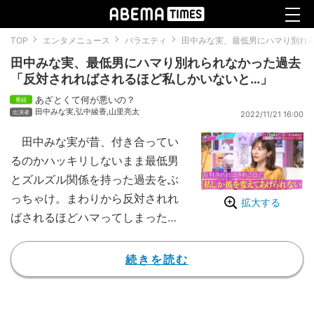
TOP
エンタメニュース
バラエティ
田中みな実、最低男にハマり別れ
田中みな実、最低男にハマり別れられなかった過去
「反対されればされるほど私しかいないと…」
あざとくて何が悪いの？
田中みな実
,
弘中綾香
,
山里亮太
2022/11/21 16:00
田中みな実が昔、付き合ってい
るのかハッキリしないまま最低男
とズルズル関係を持った過去をぶ
っちゃけ。まわりから反対されれ
拡大する
ばされるほどハマってしまったと
告白し、「自分で断ち切るしかな
い」と悟りを語った。
続きを読む
【映像】田中みな実、最低男にハ
マった過去を自ら回想するところ
11月20日（日）、南海キャンデ