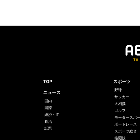
TOP
スポーツ
野球
ニュース
サッカー
国内
大相撲
国際
ゴルフ
経済・IT
モータースポ
政治
ボートレース
話題
スポーツ総合
格闘技