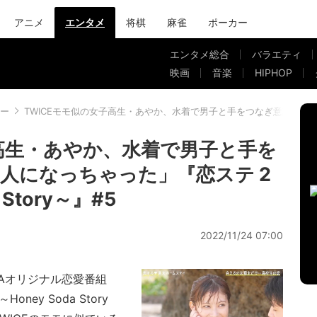
アニメ
エンタメ
将棋
麻雀
ポーカー
エンタメ総合
バラエティ
映画
音楽
HIPHOP
ー
TWICEモモ似の女子高生・あやか、水着で男子と手をつなぎ意識「気になる人に
子高生・あやか、水着で男子と手を
人になっちゃった」『恋ステ 2
 Story～』#5
2022/11/24 07:00
MAオリジナル恋愛番組
ney Soda Story