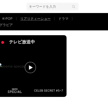
K-POP
リアリティーショー
ドラマ
グラビア
なっちゃった」『恋ステ 2022秋 ～Honey Soda Story～』#5
テレビ放送中
CELEB SECRET #5~7