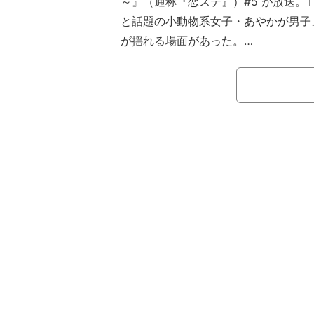
～』（通称『恋ステ』）#5 が放送。T
と話題の小動物系女子・あやかが男子
が揺れる場面があった。
【映像】TWICEモモ似の女子高生・
本番組は、遠く離れた街に住む高校
ごし、その中で生まれる恋模様を追う
はゆいP（おかずクラブ）と工藤大輝（D
ズンMCにHKT48の矢吹奈子、お笑
田直人が就任した。 男子メンバーは
県出身）、じゅきや（高1／兵庫県出
都出身）、まなと（高3／熊本県出身）、
yo』からのリベンジメンバー・ゆき
女子メンバーは、あやか（高2／東京
京都出身）、いちか（高1／大阪府出身）
縄』、『恋ステ 2022春』からのリ
（高2／東京都出身）。