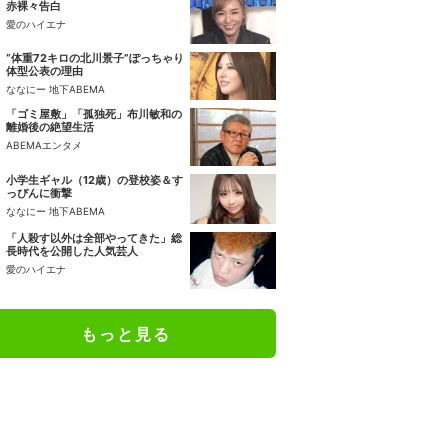
赤裸々告白
愛のハイエナ
“体重72キロの北川景子”ぽっちゃり
体型公表の理由
ななにー 地下ABEMA
「ゴミ屋敷」「孤独死」布川敏和の
離婚後の絶望生活
ABEMAエンタメ
小学生ギャル（12歳）の登校姿＆す
っぴんに衝撃
ななにー 地下ABEMA
「人殺す以外は全部やってきた」総
長時代を公開した人気芸人
愛のハイエナ
もっと見る