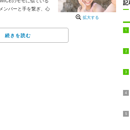
WICEのモモに似ている
記
メンバーと手を繋ぎ、心
拡大する
あやかの水着姿
生たちが週末を一緒に過
続きを読む
恋愛番組。スタジオMC
a-iCE）、そしてシー
いコンビ・レインボーの池
、りょうた（高3／神奈川
身）、こうき（高3／東京
『恋ステ 2020冬 Tok
と（高3／埼玉県出身）。
都出身）、もあ（高1／東
、『恋ステ 2021秋 沖
ベンジメンバー・まじゅ