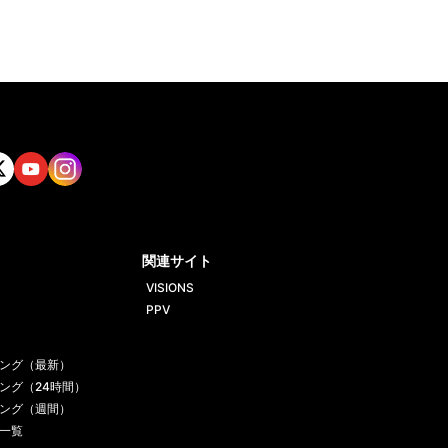
tt
Yout
Insta
ube
gram
関連サイト
VISIONS
PPV
ング（最新）
ング（24時間）
ング（週間）
一覧