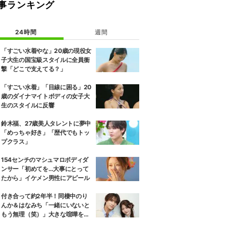
事ランキング
24時間
週間
「すごい水着やな」20歳の現役女
子大生の国宝級スタイルに全員衝
撃「どこで支えてる？」
「すごい水着」「目線に困る」20
歳のダイナマイトボディの女子大
生のスタイルに反響
鈴木福、27歳美人タレントに夢中
「めっちゃ好き」「歴代でもトッ
プクラス」
154センチのマシュマロボディダ
ンサー「初めてを…大事にとって
たから」イケメン男性にアピール
付き合って約2年半！同棲中のり
んか＆はなみち「一緒にいないと
もう無理（笑）」大きな喧嘩を経
験…“別れの危機”を乗り越えた恋