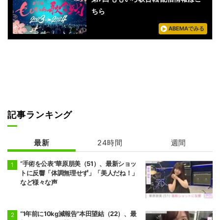
ちら
ABEMAでみる
記事ランキング
最新
24時間
週間
“手術を公表”華原朋美（51）、最新ショッ
トに反響「体調無理せず」「美人だね！」
など様々な声
“1年前に10kg減報告”本田望結（22）、最