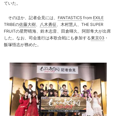
ていた。
そのほか、記者会見には、
FANTASTICS
from
EXILE
TRIBEの
佐藤大樹
、
八木勇征
、木村慧人、THE SUPER
FRUITの星野晴海、鈴木志音、田倉暉久、阿部隼大が出席
した。なお、司会進行は本歌合戦にも参加する
東京03
・
飯塚悟志が務めた。