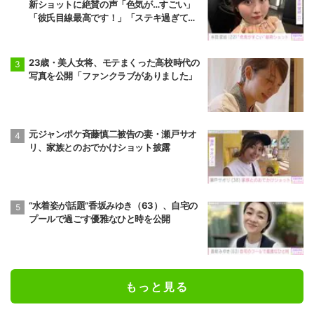
新ショットに絶賛の声「色気が…すごい」
「彼氏目線最高です！」「ステキ過ぎて罪
だわ！」
23歳・美人女将、モテまくった高校時代の
写真を公開「ファンクラブがありました」
元ジャンポケ斉藤慎二被告の妻・瀬戸サオ
リ、家族とのおでかけショット披露
“水着姿が話題”香坂みゆき（63）、自宅の
プールで過ごす優雅なひと時を公開
もっと見る