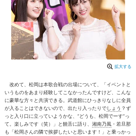
拡大する
改めて、松岡は本歌合戦の出場について、「イベントと
いうものをあまり経験してこなかったんですけど、こんな
に豪華な方々と共演できる。武道館にひっきりなしに全員
が入ることはできないので、出たり入ったりで
しょう
？ず
っと入り口に立っていようかな、“どうも、松岡でーす”っ
て。楽しみです（笑）」と饒舌に語り、
湘南乃風
・若旦那
も「松岡さんの隣で挨拶したいと思います！」と乗っかっ