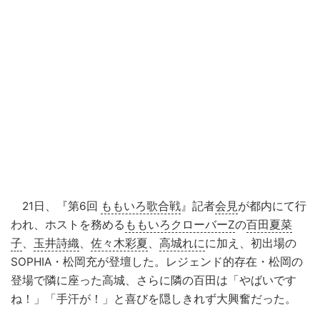
21日、『第6回
ももいろ歌合戦
』記者
会見
が都内にて行
われ、ホストを務める
ももいろクローバーZ
の
百田夏菜
子
、
玉井詩織
、
佐々木彩夏
、
高城れに
に加え、初出場の
SOPHIA・松岡充が登壇した。レジェンド的存在・松岡の
登場で隣に座った高城、さらに隣の百田は「やばいです
ね！」「手汗が！」と喜びを隠しきれず大興奮だった。