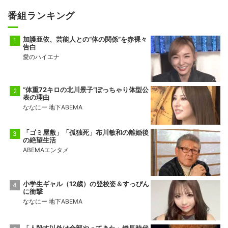
番組ランキング
加護亜依、芸能人との“体の関係”を赤裸々
告白
愛のハイエナ
“体重72キロの北川景子”ぽっちゃり体型公
表の理由
ななにー 地下ABEMA
「ゴミ屋敷」「孤独死」布川敏和の離婚後
の絶望生活
ABEMAエンタメ
小学生ギャル（12歳）の登校姿＆すっぴん
に衝撃
ななにー 地下ABEMA