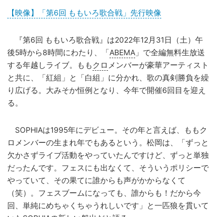
【映像】「第6回 ももいろ歌合戦」先行映像
『第6回 ももいろ歌合戦』は2022年12月31日（土）午
後5時から8時間にわたり、「
ABEMA
」で全編無料生放送
する年越しライブ。もも
クロ
メンバーが豪華アーティスト
と共に、「紅組」と「白組」に分かれ、歌の真剣勝負を繰
り広げる。大みそか恒例となり、今年で開催6回目を迎え
る。
SOPHIAは1995年にデビュー。その年と言えば、ももク
ロメンバーの生まれ年でもあるという。松岡は、「ずっと
欠かさずライブ活動をやっていたんですけど、ずっと単独
だったんです。フェスにも出なくて、そういうポリシーで
やっていて、その果てに誰からも声がかからなくて
（笑）。フェスブームになっても、誰からも！だから今
回、単純にめちゃくちゃうれしいです」と一匹狼を貫いて