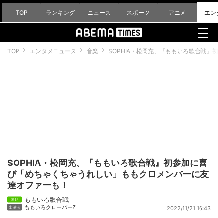
TOP
ランキング
ニュース
スポーツ
アニメ
エン
TOP
エンタメニュース
音楽
SOPHIA・松岡充、『ももいろ歌合戦
SOPHIA・松岡充、『ももいろ歌合戦』初参加に喜
び「めちゃくちゃうれしい」ももクロメンバーに友
達オファーも！
ももいろ歌合戦
ももいろクローバーZ
2022/11/21 16:43