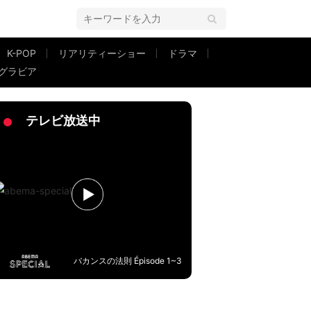
K-POP
リアリティーショー
ドラマ
グラビア
に
テレビ放送中
バカンスの法則 Épisode 1~3