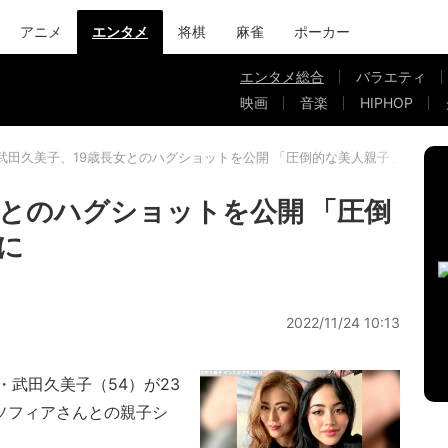
アニメ
エンタメ
将棋
麻雀
ポーカー
エンタメ総合
バラエティ
映画
音楽
HIPHOP
武田久美子、19歳長女とのハグショットを公開 「圧倒的な美人親子」と話題
女とのハグショットを公開 「圧倒
に
2022/11/24 10:13
武田久美子（54）が23
女・ソフィアさんとの親子シ