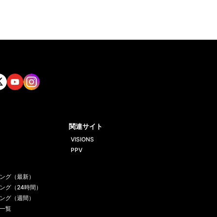
tt
Yout
Insta
ube
gram
関連サイト
VISIONS
PPV
ング（最新）
ング（24時間）
ング（週間）
一覧