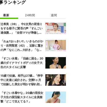
事ランキング
最新
24時間
週間
辻希美（39）、中2次男の荷造り
をする様子に賛否の声「すんごい
過保護…」「全部ママが準備して
くれるんだ」
「わぁ!!おっきい!!」いきものがか
り・吉岡聖恵（42）、近影に驚き
の声「なにこれ…大好き」「なん
か親近感が」
「すごい水着」「目線に困る」20
歳のダイナマイトボディの女子大
生のスタイルに反響
15歳で妊娠。相手は27歳…「停学
中に友達に紹介され」交際1ヶ月
で妊娠した美女が明かす馴れ初め
に「だいぶ危ねーよ！」小森純も
絶句
「すごい水着やな」20歳の現役女
子大生の国宝級スタイルに全員衝
撃「どこで支えてる？」