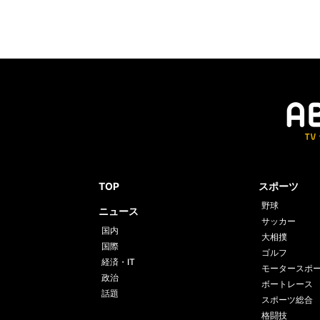
TOP
スポーツ
野球
ニュース
サッカー
国内
大相撲
国際
ゴルフ
経済・IT
モータースポ
政治
ボートレース
話題
スポーツ総合
格闘技