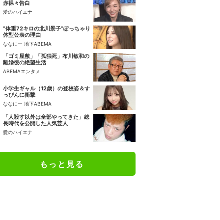
赤裸々告白
愛のハイエナ
“体重72キロの北川景子”ぽっちゃり
体型公表の理由
ななにー 地下ABEMA
「ゴミ屋敷」「孤独死」布川敏和の
離婚後の絶望生活
ABEMAエンタメ
小学生ギャル（12歳）の登校姿＆す
っぴんに衝撃
ななにー 地下ABEMA
「人殺す以外は全部やってきた」総
長時代を公開した人気芸人
愛のハイエナ
もっと見る