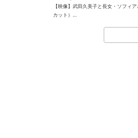
【映像】武田久美子と長女・ソフィア
カット）
武田はアメリカ人の男性と結婚し、2
た。2016年に離婚したが、現在もサ
している。
2022年6月12日のブログでは、娘
学を飛び級で卒業したことを報告して