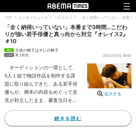
TOP
エンタメニュース
バラエティ
「全く納得いっていない」本番まで
「全く納得いっていない」本番まで3時間…こだわ
りが強い若手俳優と真っ向から対立『オレイス2』
＃10
主役の椅子はオレの椅子
尾上松也
2022/12/02 18:00
オーディションの一環として、
5人１組で物語作品を制作する課
題に取り組んできた、ある若手俳
優らが、脚本の内容をめぐって意
拡大する
見が対立したまま、審査当日を迎
えていたことが明らかになった。
【映像】本番まで3時間なのに…
続きを読む
話し合いで対立が激化する様子
サバイバルオーディション番組