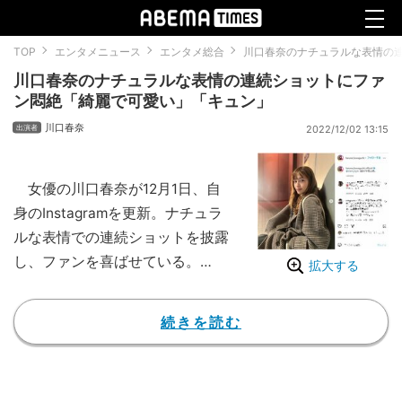
TOP
エンタメニュース
エンタメ総合
川口春奈のナチュラルな表情の
川口春奈のナチュラルな表情の連続ショットにファ
ン悶絶「綺麗で可愛い」「キュン」
川口春奈
2022/12/02 13:15
女優の川口春奈が12月1日、自
身のInstagramを更新。ナチュラ
ルな表情での連続ショットを披露
し、ファンを喜ばせている。
拡大する
【映像】川口春奈、水着姿で「ザ
ンネンな泳ぎ方www」を披露
続きを読む
川口は、「@silent_fujitv 8
話 今夜22時。」と、自身が主
演をつとめるドラマについてPR