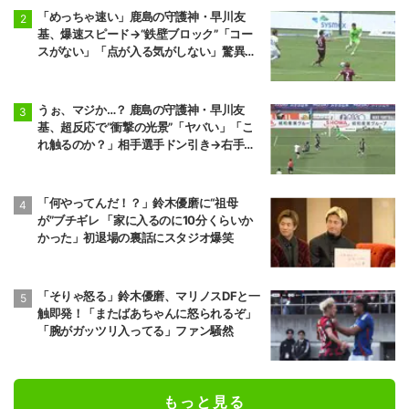
「めっちゃ速い」鹿島の守護神・早川友
基、爆速スピード→“鉄壁ブロック”「コー
スがない」「点が入る気がしない」驚異の
判断力と飛び出しでビッグセーブ
うぉ、マジか…？ 鹿島の守護神・早川友
基、超反応で“衝撃の光景”「ヤバい」「こ
れ触るのか？」相手選手ドン引き→右手一
本“スーパーセーブ”
「何やってんだ！？」鈴木優磨に“祖母
が”ブチギレ 「家に入るのに10分くらいか
かった」初退場の裏話にスタジオ爆笑
「そりゃ怒る」鈴木優磨、マリノスDFと一
触即発！「またばあちゃんに怒られるぞ」
「腕がガッツリ入ってる」ファン騒然
もっと見る