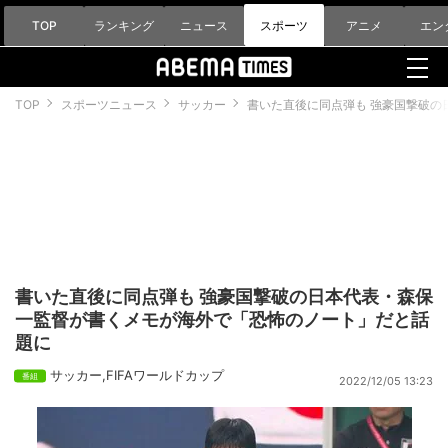
TOP
ランキング
ニュース
スポーツ
アニメ
エン
TOP
スポーツニュース
サッカー
書いた直後に同点弾も 強豪国撃破の
書いた直後に同点弾も 強豪国撃破の日本代表・森保
一監督が書くメモが海外で「恐怖のノート」だと話
題に
サッカー
,
FIFAワールドカップ
2022/12/05 13:23