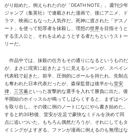
がり始めた。例えられたのが「DEATH NOTE」。週刊少年
ジャンプ（集英社）で連載された漫画で、後にアニメ、ド
ラマ、映画にもなった人気作だ。死神に渡された「デスノ
ート」を使って犯罪者を抹殺し、理想の
世界
を目指そうと
する主人公と、それを止めようとする者たちというストー
リーだ。
作品中では、抹殺の仕方もその通りになるというものだ
が、まさに現実に起きたように見えるシーンが、スペイン
代表戦で起きた。前半、圧倒的にボールを持たれ、先制点
も奪われた日本代表だったが、森保監督は後半から
堂安
律
、
三笘薫
といった攻撃的な選手を入れて勝負に出た。後
半開始のホイッスルが鳴ってしばらくすると、まずはペン
を取り出し、その後に例のノートになにやら書き始めた。
すると約30秒後、堂安が左足で豪快なミドルを決めて同
点に追いついた。もちろん偶然だろうが、それにしてもタ
イミングがよすぎる。ファンが漫画に例えるのも無理はな