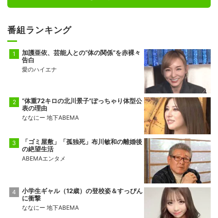
番組ランキング
加護亜依、芸能人との“体の関係”を赤裸々
告白
愛のハイエナ
“体重72キロの北川景子”ぽっちゃり体型公
表の理由
ななにー 地下ABEMA
「ゴミ屋敷」「孤独死」布川敏和の離婚後
の絶望生活
ABEMAエンタメ
小学生ギャル（12歳）の登校姿＆すっぴん
に衝撃
ななにー 地下ABEMA