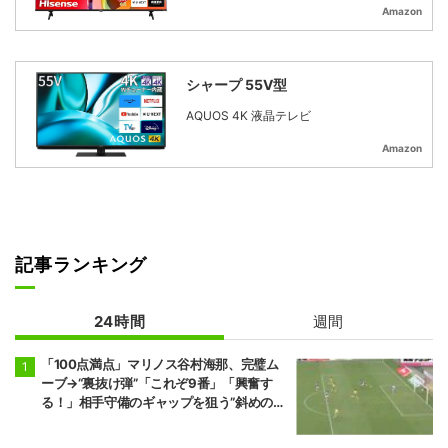
Amazon
シャープ 55V型
AQUOS 4K 液晶テレビ
Amazon
記事ランキング
24時間
週間
「100点満点」マリノス谷村海那、完璧ム
ーブ→“裏抜け弾”「これぞ9番」「興奮す
る！」相手守備のギャップを狙う”斜めの抜
け出し”