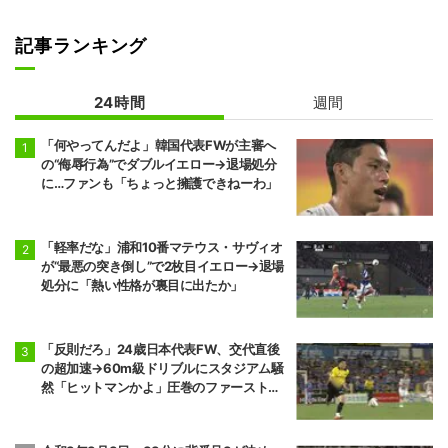
記事ランキング
24時間
週間
「何やってんだよ」韓国代表FWが主審へ
の“侮辱行為”でダブルイエロー→退場処分
に…ファンも「ちょっと擁護できねーわ」
「軽率だな」浦和10番マテウス・サヴィオ
が“最悪の突き倒し”で2枚目イエロー→退場
処分に「熱い性格が裏目に出たか」
「反則だろ」24歳日本代表FW、交代直後
の超加速→60m級ドリブルにスタジアム騒
然「ヒットマンかよ」圧巻のファーストプ
レーに相手ファンも恐々