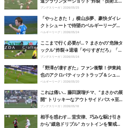
道グラウンダーショット”炸裂「技術エグ
すぎる」超絶ターン→フィニッシュ… 相
ブンデスリーガ｜
2026/05/25
手DFの心を折る一撃
「やっときた！」横山歩夢、豪快ダイレ
クトシュートで待望のベルギーリーグ初
ゴール「力も抜けている」「冷静によく
ベルギーリーグ｜
2026/05/24
決めました」
ここまで行く必要が…？ まさかの“危険タ
ックル”炸裂→退場「やりすぎだろ」「デ
ススラやん」わずか2分…試合終盤のラフ
ブンデスリーガ｜
2026/05/24
プレーに場内騒然
「野澤が凄すぎた」ファン衝撃！伊東純
也のアクロバティックトラップ＆シュー
トを野澤大志ブランドンが神セーブ「反
ベルギーリーグ｜
2026/05/20
応やばすぎ」「めちゃめちゃ惜しかっ
これは痛い… 藤田譲瑠チマ、“まさかの展
た」
開” トリッキーなアウトサイドパス→至近
距離から相手の顔面直撃
ブンデスリーガ｜
2026/05/18
相手を惑わす… 堂安律、巧みな駆け引き
から“緩急ドリブル” カットインを警戒さ