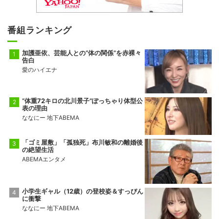
番組ランキング
加護亜依、芸能人との“体の関係”を赤裸々
告白
愛のハイエナ
“体重72キロの北川景子”ぽっちゃり体型公
表の理由
ななにー 地下ABEMA
「ゴミ屋敷」「孤独死」布川敏和の離婚後
の絶望生活
ABEMAエンタメ
小学生ギャル（12歳）の登校姿＆すっぴん
に衝撃
ななにー 地下ABEMA