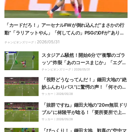
「カードだろ！」アーセナルFWが倒れ込んだ“まさかの行
動”「ラリアットやん」「何してんの」PSGのDFが“ありえ
ないプレー”…大ブーイングの嵐
2026/05/31
チャンピオンズリーグ｜
スタジアム騒然！開始6分で“衝撃のゴラ
ッソ”炸裂「あのコースまじか」「エグい
のきた」アーセナルFWハヴァーツ、相手
チャンピオンズリーグ｜
2026/05/31
GKの肩越し→ニアハイをぶち抜く“強烈
「視野どうなってんだ！」鎌田大地の“絶
シュート”
妙ふんわりパス”に驚愕の声！「何そのパ
ス」「すごい」ECL決勝で魅せた瞬間
サッカー｜
2026/05/28
「抜群ですね」鎌田大地の“20m無双ドリ
ブル”に林陵平が唸る！「要所要所で上手
すぎる」「余裕あるな」ファンも心酔
サッカー｜
2026/05/28
「びっくり！」鎌田大地、歓喜の“空中マ