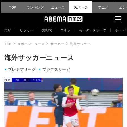
TOP
ランキング
ニュース
スポーツ
アニメ
エン
野球
サッカー
大相撲
ゴルフ
モータースポーツ
ボート
TOP
スポーツニュース
サッカー
海外サッカー
海外サッカーニュース
プレミアリーグ
ブンデスリーガ