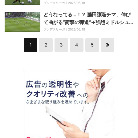
せて“縦突破”→ドイツ代表DFのカード誘
ブンデスリーガ｜
2026/05/18
発
どうなってる…！？ 藤田譲瑠チマ、伸び
て曲がる“衝撃の弾道”→強烈ミドルシュ
ート炸裂！ 素早いモーションからの一撃
ブンデスリーガ｜
2026/05/18
1
2
3
4
5