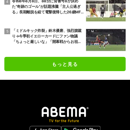
令和8年8月8日、88分に背番号8が決め
た“奇跡のゴール”が話題沸騰「主人公過ぎ
る」長期離脱を経て電撃復帰した26歳MF
の鮮烈弾に「涙出てきた」
「ミドルキック炸裂」鈴木優磨、強烈腹蹴
り→今季初イエローカードにファン物議
「ちょっと厳しいな」「開幕戦からお祖母
様に怒られる」
もっと見る