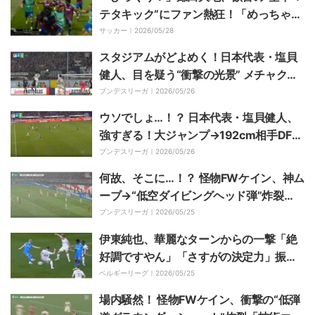
テタキック”にファン熱狂！「めっちゃ笑
顔」「真似た」クリスタル・パレスが欧
サッカー｜
2026/05/28
州初制覇
スタジアムがどよめく！日本代表・塩貝
健人、目を疑う“衝撃の光景” メチャクチ
ャ打点高い… 超人的ジャンプ→“豪快ヘッ
ブンデスリーガ｜
2026/05/26
ド”炸裂
ウソでしょ…！？ 日本代表・塩貝健人、
強すぎる！大ジャンプ→192cm相手DFを
吹っ飛ばす… 競り合いで“圧倒的フィジカ
ブンデスリーガ｜
2026/05/26
ル”炸裂
何故、そこに…！？ 怪物FWケイン、神ム
ーブ→“低空ダイビングヘッド弾”炸裂
「一瞬で決まった」相手DFが呆然→意表
ブンデスリーガ｜
2026/05/25
をつく動き出し
伊東純也、華麗なターンからの一撃「絶
好調ですやん」「さすがの決定力」振り
向きざまのゴールが上手すぎると話題
ベルギーリーグ｜
2026/05/25
場内騒然！ 怪物FWケイン、衝撃の“低弾