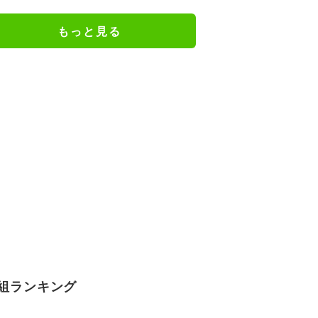
験…“別れの危機”を乗り越えた恋
人としての現在地
もっと見る
組ランキング