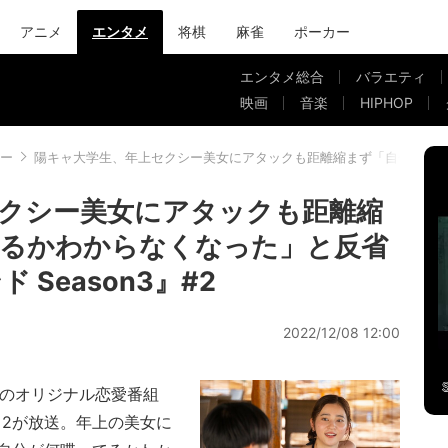
アニメ
エンタメ
将棋
麻雀
ポーカー
エンタメ総合
バラエティ
映画
音楽
HIPHOP
ー
陽キャ大学生、年上セクシー美女にアタックも距離縮まず「自分が何喋っ
クシー美女にアタックも距離縮
てるかわからなくなった」と反省
Season3』#2
2022/12/08 12:00
Aのオリジナル恋愛番組
』＃2が放送。年上の美女に