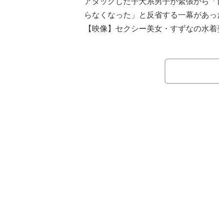
アタックした子犬系男子が緊張から「
らなくなった」と反省する一幕があっ
【映像】セクシー美女・すずなの水着
本番組は男女14名が南国の2つの島
でスタートし、毎日男女が島と島の間
を探していく。２つの恋の島『Island PIN
E』を舞台に、7泊8日のラブバカンス
『出会い、別れ、すれ違い、恋の駆け
った過酷な運命に翻弄されながらも“真
が出来るのか？