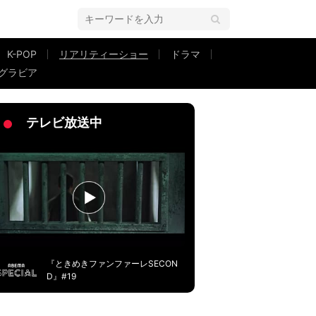
K-POP
リアリティーショー
ドラマ
グラビア
てるかわからなくなった」と反省『シャッフルアイランド Season3』#2
テレビ放送中
『ときめきファンファーレSECON
D』#19