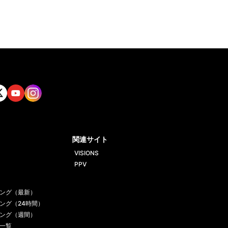
tt
Yout
Insta
ube
gram
関連サイト
VISIONS
PPV
ング（最新）
ング（24時間）
ング（週間）
一覧