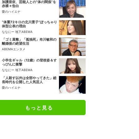
加護亜依、芸能人との“体の関係”を
赤裸々告白
愛のハイエナ
“体重72キロの北川景子”ぽっちゃり
体型公表の理由
ななにー 地下ABEMA
「ゴミ屋敷」「孤独死」布川敏和の
離婚後の絶望生活
ABEMAエンタメ
小学生ギャル（12歳）の登校姿＆す
っぴんに衝撃
ななにー 地下ABEMA
「人殺す以外は全部やってきた」総
長時代を公開した人気芸人
愛のハイエナ
もっと見る