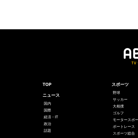
TOP
スポーツ
野球
ニュース
サッカー
国内
大相撲
国際
ゴルフ
経済・IT
モータースポ
政治
ボートレース
話題
スポーツ総合