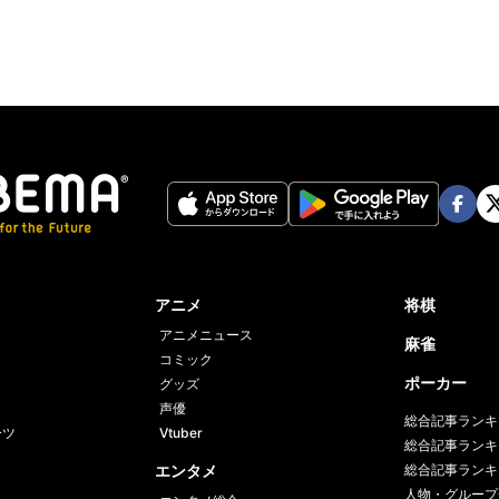
Face
Twi
book
er
アニメ
将棋
アニメニュース
麻雀
コミック
ポーカー
グッズ
声優
総合記事ランキ
ーツ
Vtuber
総合記事ランキ
エンタメ
総合記事ランキ
人物・グループ