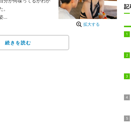
自分が何喋ってるかわか
記
た。
姿
拡大する
にそれぞれ集まった状態
を入れ替わりながら恋人
KP』と『Island BLU
続きを読む
に集まった美男美女は
引き、運命の再会』とい
実の愛”を手にすること