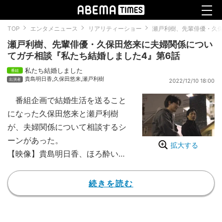
TOP
エンタメニュース
リアリティーショー
瀬戸利樹、先輩俳優・久
瀬戸利樹、先輩俳優・久保田悠来に夫婦関係につい
てガチ相談『私たち結婚しました4』第6話
私たち結婚しました
貴島明日香
,
久保田悠来
,
瀬戸利樹
2022/12/10 18:00
番組企画で結婚生活を送ること
になった久保田悠来と瀬戸利樹
が、夫婦関係について相談するシ
ーンがあった。
拡大する
【映像】貴島明日香、ほろ酔いで
帰宅後、久保田悠来とベッドの上
でイチャイチャ
続きを読む
12月9日（金）夜11時より、AB
EMAのオリジナル恋愛番組『私た
ち結婚しました 4』1時間スペシ