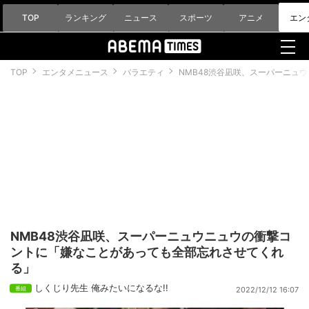
TOP
ランキング
ニュース
スポーツ
アニメ
エン
TOP
エンタメニュース
バラエティ
NMB48渋谷凪咲、スーパーニュ
NMB48渋谷凪咲、スーパーニュウニュウの衝撃コ
ントに「嫌なことがあっても全部忘れさせてくれ
る」
しくじり先生 俺みたいになるな!!
2022/12/12 16:07