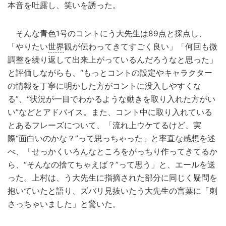
本音を吐露し、笑いを誘った。
そんな青色1号のコントにう大先生は89点と採点し、
「やりたい
世界
観が伝わってきてすごく良い」「何回も微
調整を繰り返して出来上がっているんだろうなと思った」
と評価しながらも、“もっとコントの設定やキャラクター
の情報を丁寧に明かした方がコントに没入しやすくな
る”、“状況が一目でわかるような動きを取り入れた方がい
い”などとアドバイス。また、コント中に取り入れている
とあるフレーズについて、「流れ上ウケてるけど、実
際“面白いのかな？”って思っちゃった」と率直な感想を述
べ、「せっかくいろんなところをがっちり作ってきてるか
ら、“そんなの捨てちゃえば？”って思う」と、エールを送
った。上村は、う大先生に指摘された部分に同じく疑問を
抱いていたと語り、ズバリ見抜いたう大先生の言葉に「刺
さっちゃいました」と驚いた。