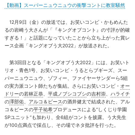
【動画】スーパーニュウニュウの衝撃コントに教室騒然
12月9日（金）の放送では、お笑いコンビ・かもめんた
るの岩崎う大さんが「『キングオブコント』の寸評が的確
すぎる！」と話題になっていたことから立ち上がった賞レ
ース企画「キングオブう大2022」が放送された。
第3回目となる「キングオブう大2022」には、お笑いト
リオ・青色1号、お笑いコンビ・うるとらブギーズ、スー
パーニュウニュウ、ゾフィー、ファイヤーサンダーら5組
の実力派コント師たちが集結。さらにお笑いコンビ・
オー
ドリー
の
若林正恭
、
平成ノブシコブシ
の
吉村崇
、
ハライチ
の
澤部佑
、
アルコ＆ピース
の酒井健太で結成された、アル
コ＆ピースの
平子祐希
プロデュースによる“しくじり学園
SPユニット”も加わり、全6組がコントを披露。う大先生
が100点満点で採点し、その場でネタ批評を行った。