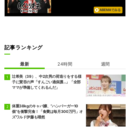
ABEMAでみる
記事ランキング
最新
24時間
週間
辻希美（39）、中2次男の荷造りをする様
子に賛否の声「すんごい過保護…」「全部
ママが準備してくれるんだ」
体重38kgのキャバ嬢、“ハンバーガー10
個”を衝撃完食！「食費は毎月300万円」オ
ズワルド伊藤も唖然