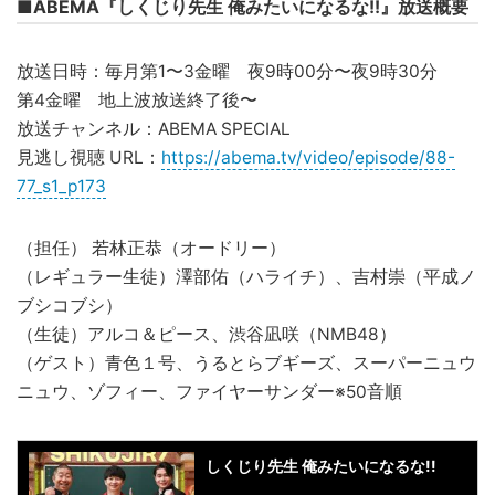
■ABEMA『しくじり先生 俺みたいになるな!!』放送概要
放送日時：毎月第1〜3金曜 夜9時00分〜夜9時30分
第4金曜 地上波放送終了後〜
放送チャンネル：ABEMA SPECIAL
見逃し視聴 URL：
https://abema.tv/video/episode/88-
77_s1_p173
（担任） 若林正恭（オードリー）
（レギュラー生徒）澤部佑（ハライチ）、吉村崇（平成ノ
ブシコブシ）
（生徒）アルコ＆ピース、渋谷凪咲（NMB48）
（ゲスト）青色１号、うるとらブギーズ、スーパーニュウ
ニュウ、ゾフィー、ファイヤーサンダー※50音順
しくじり先生 俺みたいになるな!!