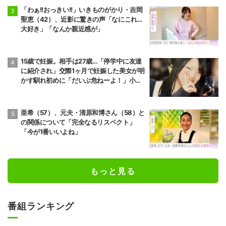
「わぁ!!おっきい!!」いきものがかり・吉岡
聖恵（42）、近影に驚きの声「なにこれ…
大好き」「なんか親近感が」
15歳で妊娠。相手は27歳…「停学中に友達
に紹介され」交際1ヶ月で妊娠した美女が明
かす馴れ初めに「だいぶ危ねーよ！」小森
純も絶句
亜希（57）、元夫・清原和博さん（58）と
の関係について「完全なるリスペクト」
「今が1番いいよね」
もっと見る
番組ランキング