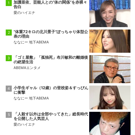
加護亜依、芸能人との“体の関係”を赤裸々
告白
愛のハイエナ
“体重72キロの北川景子”ぽっちゃり体型公
表の理由
ななにー 地下ABEMA
「ゴミ屋敷」「孤独死」布川敏和の離婚後
の絶望生活
ABEMAエンタメ
小学生ギャル（12歳）の登校姿＆すっぴん
に衝撃
ななにー 地下ABEMA
「人殺す以外は全部やってきた」総長時代
を公開した人気芸人
愛のハイエナ