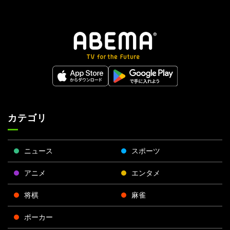
カテゴリ
ニュース
スポーツ
アニメ
エンタメ
将棋
麻雀
ポーカー