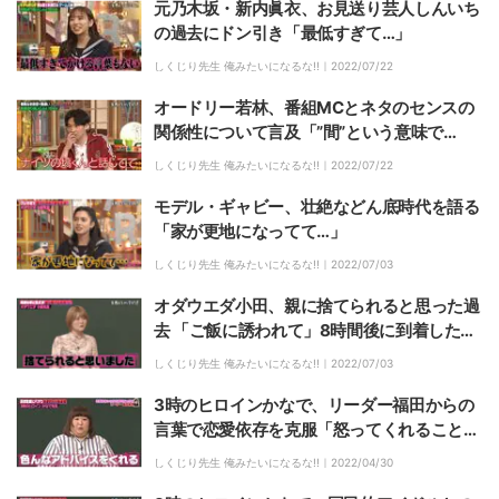
元乃木坂・新内眞衣、お見送り芸人しんいち
の過去にドン引き「最低すぎて…」
しくじり先生 俺みたいになるな!!｜
2022/07/22
オードリー若林、番組MCとネタのセンスの
関係性について言及「”間”という意味で
は…」
しくじり先生 俺みたいになるな!!｜
2022/07/22
モデル・ギャビー、壮絶などん底時代を語る
「家が更地になってて…」
しくじり先生 俺みたいになるな!!｜
2022/07/03
オダウエダ小田、親に捨てられると思った過
去 「ご飯に誘われて」8時間後に到着した場
所とは
しくじり先生 俺みたいになるな!!｜
2022/07/03
3時のヒロインかなで、リーダー福田からの
言葉で恋愛依存を克服「怒ってくれることが
多い」
しくじり先生 俺みたいになるな!!｜
2022/04/30