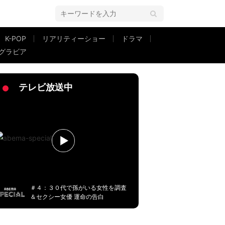
K-POP
リアリティーショー
ドラマ
グラビア
とファン悶絶
テレビ放送中
＃４：３０代で孫がいる女性を調査
＆セクシー女優 運命の告白