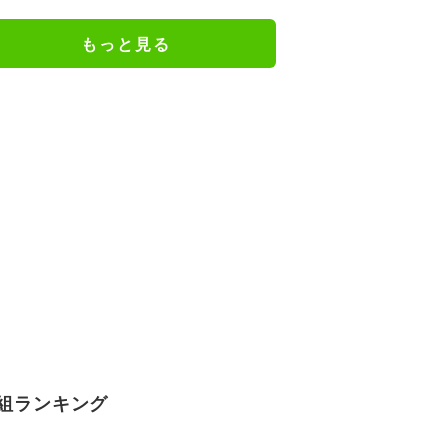
また違ったTAKAHIROさん」など
の反響
もっと見る
組ランキング