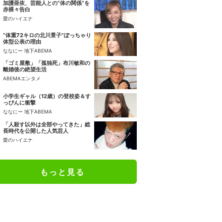
加護亜依、芸能人との“体の関係”を
赤裸々告白
愛のハイエナ
“体重72キロの北川景子”ぽっちゃり
体型公表の理由
ななにー 地下ABEMA
「ゴミ屋敷」「孤独死」布川敏和の
離婚後の絶望生活
ABEMAエンタメ
小学生ギャル（12歳）の登校姿＆す
っぴんに衝撃
ななにー 地下ABEMA
「人殺す以外は全部やってきた」総
長時代を公開した人気芸人
愛のハイエナ
もっと見る