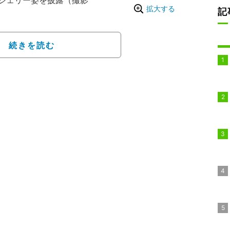
ジェリー姿を披露（撮影
拡大する
記
などに添える形で、自身
画像で吉岡は、シンガポ
続きを読む
ンフィニティプールのプ
撮った笑顔でのバスロー
泳ぐ姿などをファンに向
ールで行われた『ディズ
2』のために現地入りした