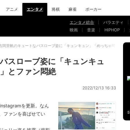
アニメ
エンタメ
将棋
麻雀
ポーカー
エンタメ総合
バラエティ
映画
音楽
HIPHOP
吉岡里帆のキュートなバスローブ姿に「キュンキュン」「めっちゃ可愛い」
なバスローブ姿に「キュンキュ
」とファン悶絶
2022/12/13 16:33
stagramを更新。なん
、ファンを喜ばせてい