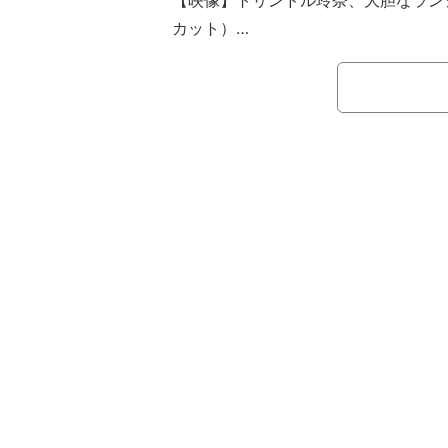
【映像】トリンドル玲奈、大胆なラン
カット）
吉岡は、サウナに入る女性の絵文字
のオフショット数点を公開。それらの
ールのマリーナベイ・サンズにあるイ
ールサイドで、美しい形式をバックに
ブショットや、同プールで楽しそうに
けて披露した。なお、吉岡はシンガポ
ニー・コンテンツ・ショーケース202
ことを先日の投稿で報告している。