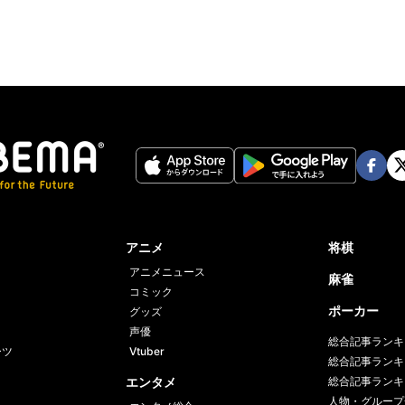
Face
Twi
book
er
アニメ
将棋
アニメニュース
麻雀
コミック
ポーカー
グッズ
声優
総合記事ランキ
ーツ
Vtuber
総合記事ランキ
エンタメ
総合記事ランキ
人物・グループ