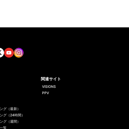
tt
Yout
Insta
ube
gram
関連サイト
VISIONS
PPV
ング（最新）
ング（24時間）
ング（週間）
一覧