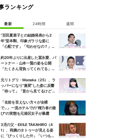
事ランキング
最新
24時間
週間
“百田夏菜子との結婚発表から2
年”堂本剛、印象ガラリな姿に
「心配です」「匂わせなの？」な
どさまざまな声
約20年ぶりに出産した冨永愛、パ
ートナー・山本一賢の姿を公開
「たくさん背負ってくれてる」感
謝の思いをつづる
元リトグリ・Manaka（25）、ラ
ッパーになり“激変”した姿に反響
「待って」「昔から見てるけど 最
近ずっと可愛くなってる」
「名前を言えない方々が全裸
で…」一流ホテルでの"権力者の遊
び"の実態を元港区女子が暴露
3児の父・EXILE TAKAHIRO（4
1）、両腕のタトゥーが見える姿
に「びっくりした!!!」「いつもと