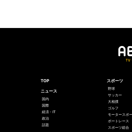
TOP
スポーツ
野球
ニュース
サッカー
国内
大相撲
国際
ゴルフ
経済・IT
モータースポ
政治
ボートレース
話題
スポーツ総合