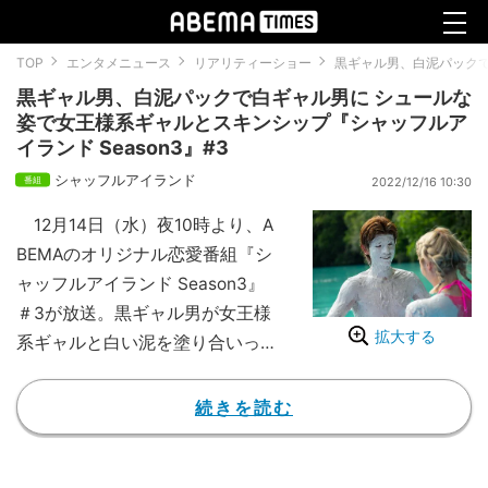
TOP
エンタメニュース
リアリティーショー
黒ギャル男、白泥パックで
黒ギャル男、白泥パックで白ギャル男に シュールな
姿で女王様系ギャルとスキンシップ『シャッフルア
イランド Season3』#3
シャッフルアイランド
2022/12/16 10:30
12月14日（水）夜10時より、A
BEMAのオリジナル恋愛番組『シ
ャッフルアイランド Season3』
＃3が放送。黒ギャル男が女王様
拡大する
系ギャルと白い泥を塗り合いっ
こ、白ギャル男になってしまうと
いうシュールな一幕があった。
続きを読む
【映像】セクシー弁護士＆女王様
系ギャルと泥パックをぬりぬりす