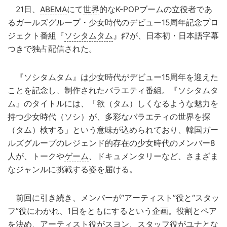
21日、
ABEMA
にて
世界
的なK-POPブームの立役者であ
るガールズグループ・少女時代のデビュー15周年記念プロ
ジェクト番組『
ソシタムタム
』♯7が、日本初・日本語字幕
つきで独占配信された。
『ソシタムタム』は少女時代がデビュー15周年を迎えた
ことを記念し、制作されたバラエティ番組。『ソシタムタ
ム』のタイトルには、「欲（タム）しくなるような魅力を
持つ少女時代（ソシ）が、多彩なバラエティの世界を探
（タム）検する」という意味が込められており、韓国ガー
ルズグループのレジェンド的存在の少女時代のメンバー8
人が、トークや
ゲーム
、ドキュメンタリーなど、さまざま
なジャンルに挑戦する姿を届ける。
前回に引き続き、メンバーが“アーティスト”役と“スタッ
フ”役にわかれ、1日をともにするという企画。役割とペア
を決め、アーティスト役がスヨン、スタッフ役がユナとな