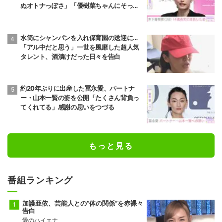
ぬオトナっぽさ」「優樹菜ちゃんにそっく
りすぎる」など反響
水筒にシャンパンを入れ保育園の送迎に…
「アル中だと思う」一世を風靡した超人気
タレント、酒漬けだった日々を告白
約20年ぶりに出産した冨永愛、パートナ
ー・山本一賢の姿を公開「たくさん背負っ
てくれてる」感謝の思いをつづる
もっと見る
番組ランキング
加護亜依、芸能人との“体の関係”を赤裸々
告白
愛のハイエナ