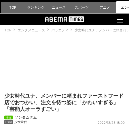
TOP
ランキング
ニュース
スポーツ
アニメ
エン
TOP
エンタメニュース
バラエティ
少女時代ユナ、メンバーに頼まれ
少女時代ユナ、メンバーに頼まれファーストフード
店でおつかい、注文を待つ姿に「かわいすぎる」
「芸能人オーラすごい」
ソシタムタム
少女時代
2022/12/23 18:00