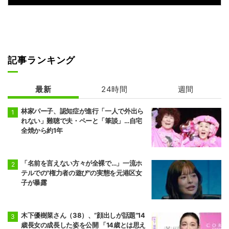
記事ランキング
最新
24時間
週間
林家パー子、認知症が進行「一人で外出ら
れない」難聴で夫・ペーと「筆談」…自宅
全焼から約1年
「名前を言えない方々が全裸で…」一流ホ
テルでの"権力者の遊び"の実態を元港区女
子が暴露
木下優樹菜さん（38）、“顔出しが話題”14
歳長女の成長した姿を公開 「14歳とは思え