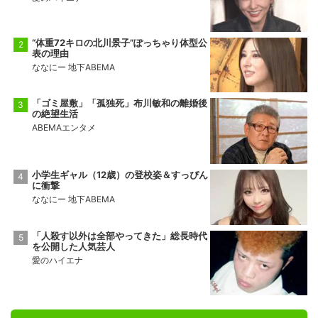
“体重72キロの北川景子”ぽっちゃり体型公
表の理由
ななにー 地下ABEMA
「ゴミ屋敷」「孤独死」布川敏和の離婚後
の絶望生活
ABEMAエンタメ
小学生ギャル（12歳）の登校姿＆すっぴん
に衝撃
ななにー 地下ABEMA
「人殺す以外は全部やってきた」総長時代
を公開した人気芸人
愛のハイエナ