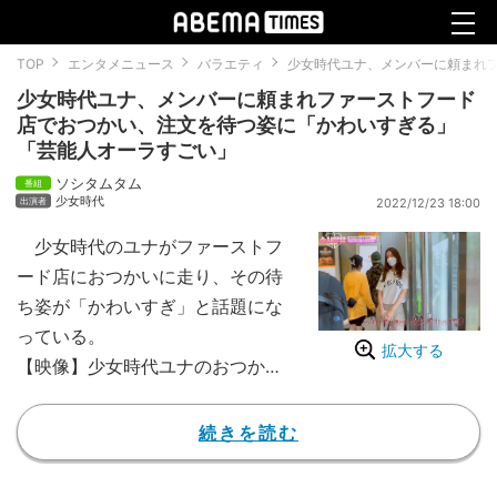
TOP
エンタメニュース
バラエティ
少女時代ユナ、メンバーに頼まれ
少女時代ユナ、メンバーに頼まれファーストフード
店でおつかい、注文を待つ姿に「かわいすぎる」
「芸能人オーラすごい」
ソシタムタム
少女時代
2022/12/23 18:00
少女時代のユナがファーストフ
ード店におつかいに走り、その待
ち姿が「かわいすぎ」と話題にな
っている。
拡大する
【映像】少女時代ユナのおつかい
姿
21日、ABEMAにて世界的なK-P
続きを読む
OPブームの立役者であるガール
ズグループ・少女時代のデビュー