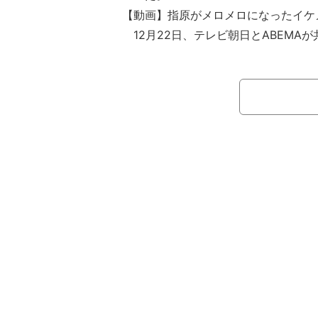
【動画】指原がメロメロになったイケ
12月22日、テレビ朝日とABEMAが
ズ”木曜日『ヒロミ・指原の“恋のお世話
放送。ヒロミと指原莉乃が男女8人の
今回の合コンには、高身長イケメン
島は「僕、結構ふざけるタイプなので
です」と自己紹介した。