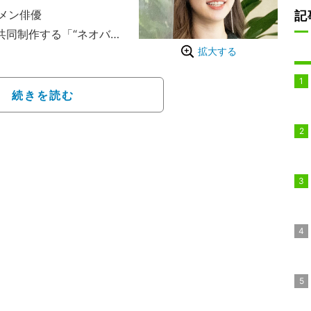
メン俳優
記
共同制作する「“ネオバ
拡大する
始めました”』」#107が
合コンを見守った。
俳優・三島涼が参加。三
続きを読む
。乗ってくれる人が好き