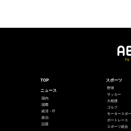
TOP
スポーツ
野球
ニュース
サッカー
国内
大相撲
国際
ゴルフ
経済・IT
モータースポ
政治
ボートレース
話題
スポーツ総合