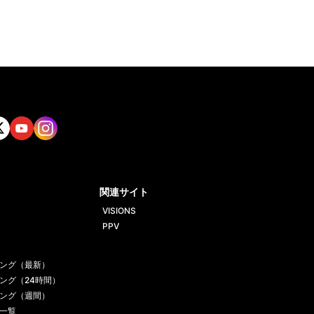
tt
Yout
Insta
ube
gram
関連サイト
VISIONS
PPV
ング（最新）
ング（24時間）
ング（週間）
一覧