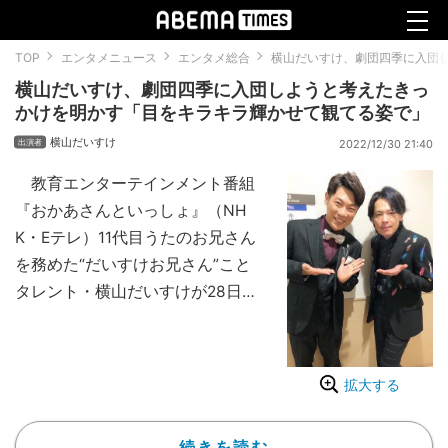
TOP
エンタメニュース
エンタメ総合
横山だいすけ、劇団四季に入団
横山だいすけ、劇団四季に入団しようと考えたきっ
かけを明かす「目をキラキラ輝かせて観てる姿で」
横山だいすけ
2022/12/30 21:40
教育エンターテインメント番組
『おかあさんといっしょ』（NH
K・Eテレ）11代目うたのお兄さん
を務めた“だいすけお兄さん”こと
タレント・横山だいすけが28日
に自身のアメブロを更新。日本最
高峰の演劇集団・劇団四季に入団
しようと考えたきっかけを明かし
拡大する
た。
【動画】深田恭子、ビキニ姿でサ
続きを読む