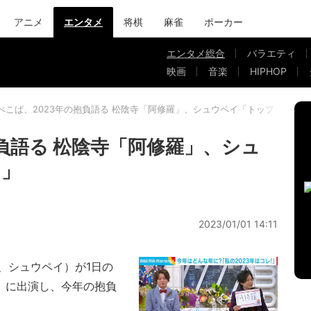
アニメ
エンタメ
将棋
麻雀
ポーカー
エンタメ総合
バラエティ
映画
音楽
HIPHOP
ぺこぱ、2023年の抱負語る 松陰寺「阿修羅」、シュウペイ「トップを取る」
負語る 松陰寺「阿修羅」、シュ
る」
2023/01/01 14:11
、シュウペイ）が1日の
023』に出演し、今年の抱負