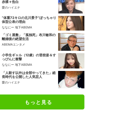
赤裸々告白
愛のハイエナ
“体重72キロの北川景子”ぽっちゃり
体型公表の理由
ななにー 地下ABEMA
「ゴミ屋敷」「孤独死」布川敏和の
離婚後の絶望生活
ABEMAエンタメ
小学生ギャル（12歳）の登校姿＆す
っぴんに衝撃
ななにー 地下ABEMA
「人殺す以外は全部やってきた」総
長時代を公開した人気芸人
愛のハイエナ
もっと見る