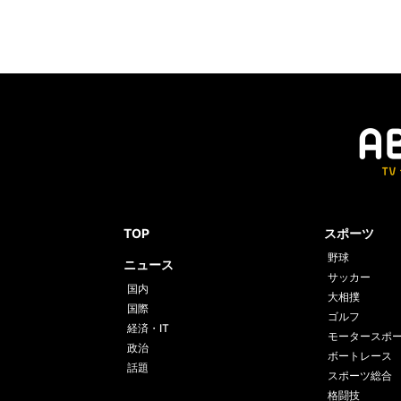
TOP
スポーツ
野球
ニュース
サッカー
国内
大相撲
国際
ゴルフ
経済・IT
モータースポ
政治
ボートレース
話題
スポーツ総合
格闘技