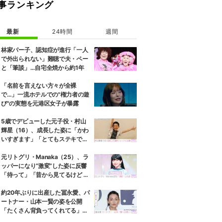
事ランキング
最新
24時間
週間
林家パー子、認知症が進行「一人
で外出られない」難聴で夫・ペー
と「筆談」…自宅全焼から約1年
「名前を言えない方々が全裸
で…」一流ホテルでの"権力者の遊
び"の実態を元港区女子が暴露
5歳でデビューした元子役・村山
輝星（16）、成長した姿に「かわ
いすぎます」「とてもステキで
す」などの反響
元リトグリ・Manaka（25）、ラ
ッパーになり“激変”した姿に反響
「待って」「昔から見てるけど 最
近ずっと可愛くなってる」
約20年ぶりに出産した冨永愛、パ
ートナー・山本一賢の姿を公開
「たくさん背負ってくれてる」感
謝の思いをつづる