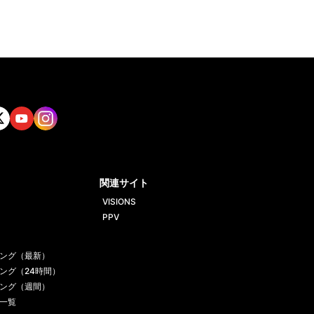
tt
Yout
Insta
ube
gram
関連サイト
VISIONS
PPV
ング（最新）
ング（24時間）
ング（週間）
一覧