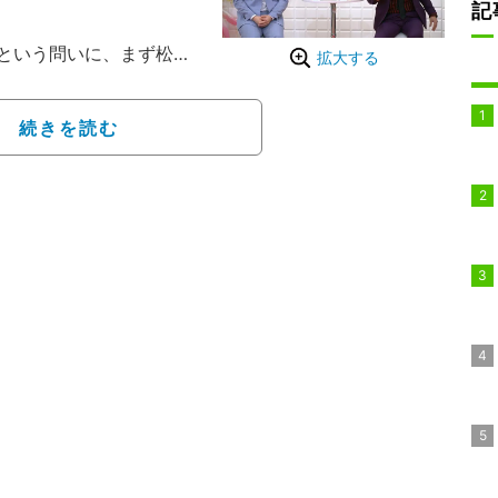
記
という問いに、まず松陰
拡大する
のに手を出していきた
という。実際、阿修羅っ
続きを読む
る。
」。「僕らテレビに出さ
◯◯1位』ってよくあっ
がない）。何か結果が出
かいろいろ始めようと思っ
」と語った。