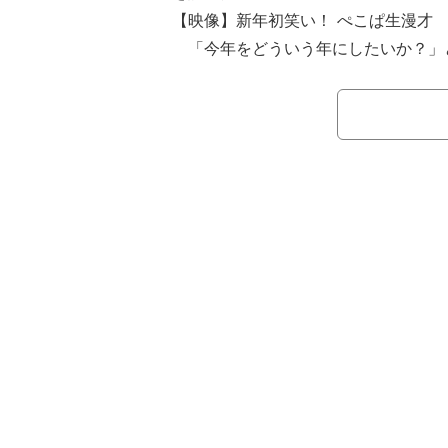
【映像】新年初笑い！ ぺこぱ生漫才
「今年をどういう年にしたいか？」
寺は「阿修羅」と回答。「いろんなも
い、そしてしっかりつかんでいくんだ
てそういう意味があるので」と説明す
一方、シュウペイは「トップを取る
せてもらってからランキングとかで『
たんですけど、ここ最近そういう（の
るような1年にしたいなと。今趣味と
てたり、芸人としての仕事もそうだし