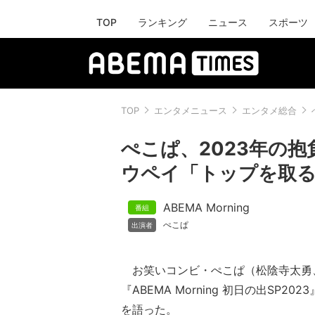
TOP
ランキング
ニュース
スポーツ
TOP
エンタメニュース
エンタメ総合
ぺこぱ、2023年の抱
ウペイ「トップを取
ABEMA Morning
ぺこぱ
お笑いコンビ・ぺこぱ（松陰寺太勇
『ABEMA Morning 初日の出SP2
を語った。